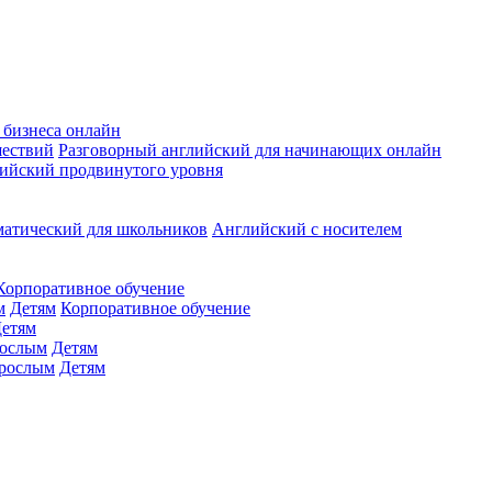
 бизнеса онлайн
шествий
Разговорный английский для начинающих онлайн
ийский продвинутого уровня
матический для школьников
Английский с носителем
Корпоративное обучение
м
Детям
Корпоративное обучение
етям
ослым
Детям
рослым
Детям