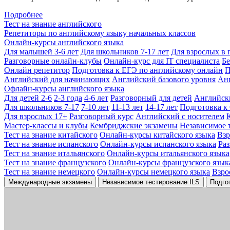
Подробнее
Тест на знание английского
Репетиторы по английскому языку начальных классов
Онлайн-курсы английского языка
Для малышей 3-6 лет
Для школьников 7-17 лет
Для взрослых в 
Разговорные онлайн-клубы
Онлайн-курс для IT специалиста
Бе
Онлайн репетитор
Подготовка к ЕГЭ по английскому онлайн
П
Английский для начинающих
Английский базового уровня
Ан
Офлайн-курсы английского языка
Для детей 2-6
2-3 года
4-6 лет
Разговорный для детей
Английск
Для школьников 7-17
7-10 лет
11-13 лет
14-17 лет
Подготовка к
Для взрослых 17+
Разговорный курс
Английский с носителем
Мастер-классы и клубы
Кембриджские экзамены
Независимое 
Тест на знание китайского
Онлайн-курсы китайского языка
Вз
Тест на знание испанского
Онлайн-курсы испанского языка
Ра
Тест на знание итальянского
Онлайн-курсы итальянского языка
Тест на знание французского
Онлайн-курсы французского язык
Тест на знание немецкого
Онлайн-курсы немецкого языка
Взро
Международные экзамены
Независимое тестирование ILS
Подго