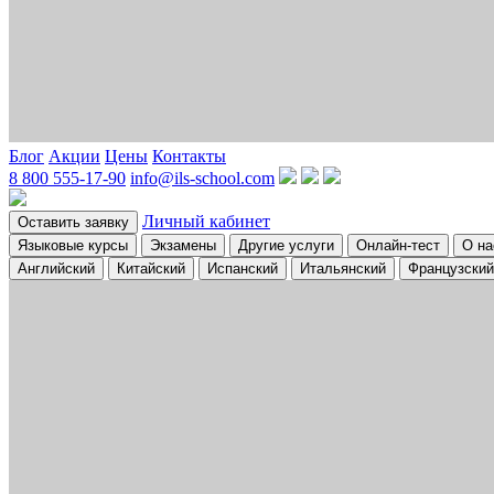
Блог
Акции
Цены
Контакты
8 800 555-17-90
info@ils-school.com
Личный кабинет
Оставить заявку
Языковые курсы
Экзамены
Другие услуги
Онлайн-тест
О на
Английский
Китайский
Испанский
Итальянский
Французский