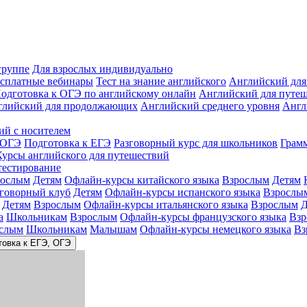
группе
Для взрослых индивидуально
сплатные вебинары
Тест на знание английского
Английский для
одготовка к ОГЭ по английскому онлайн
Английский для путе
глийский для продолжающих
Английский среднего уровня
Англ
ий с носителем
 ОГЭ
Подготовка к ЕГЭ
Разговорный курс для школьников
Грам
Курсы английского для путешествий
тестирование
рослым
Детям
Офлайн-курсы китайского языка
Взрослым
Детям
зговорный клуб
Детям
Офлайн-курсы испанского языка
Взрослы
Детям
Взрослым
Офлайн-курсы итальянского языка
Взрослым
Д
а
Школьникам
Взрослым
Офлайн-курсы французского языка
Взр
слым
Школьникам
Малышам
Офлайн-курсы немецкого языка
Вз
товка к ЕГЭ, ОГЭ