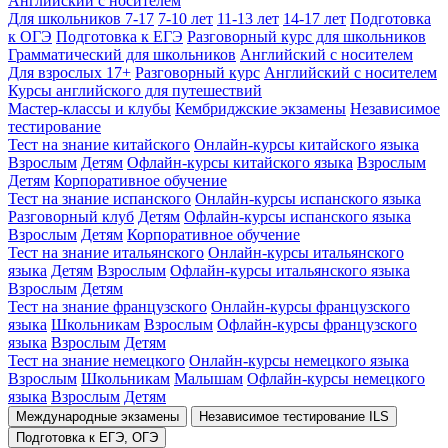
Английский с носителем
Для школьников 7-17
7-10 лет
11-13 лет
14-17 лет
Подготовка
к ОГЭ
Подготовка к ЕГЭ
Разговорный курс для школьников
Грамматический для школьников
Английский с носителем
Для взрослых 17+
Разговорный курс
Английский с носителем
Курсы английского для путешествий
Мастер-классы и клубы
Кембриджские экзамены
Независимое
тестирование
Тест на знание китайского
Онлайн-курсы китайского языка
Взрослым
Детям
Офлайн-курсы китайского языка
Взрослым
Детям
Корпоративное обучение
Тест на знание испанского
Онлайн-курсы испанского языка
Разговорный клуб
Детям
Офлайн-курсы испанского языка
Взрослым
Детям
Корпоративное обучение
Тест на знание итальянского
Онлайн-курсы итальянского
языка
Детям
Взрослым
Офлайн-курсы итальянского языка
Взрослым
Детям
Тест на знание французского
Онлайн-курсы французского
языка
Школьникам
Взрослым
Офлайн-курсы французского
языка
Взрослым
Детям
Тест на знание немецкого
Онлайн-курсы немецкого языка
Взрослым
Школьникам
Малышам
Офлайн-курсы немецкого
языка
Взрослым
Детям
Международные экзамены
Независимое тестирование ILS
Подготовка к ЕГЭ, ОГЭ