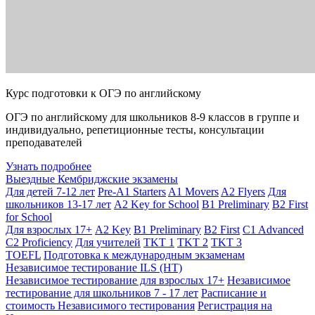
Курс подготовки к ОГЭ по английскому
ОГЭ по английскому для школьников 8-9 классов в группе и
индивидуально, репетиционные тесты, консультации
преподавателей
Узнать подробнее
Выездные Кембриджские экзамены
Для детей 7-12 лет
Pre-A1 Starters
A1 Movers
A2 Flyers
Для
школьников 13-17 лет
A2 Key for School
B1 Preliminary
B2 First
for School
Для взрослых 17+
A2 Key
B1 Preliminary
B2 First
C1 Advanced
C2 Proficiency
Для учителей
TKT 1
TKT 2
TKT 3
TOEFL
Подготовка к международным экзаменам
Независимое тестирование ILS (НТ)
Независимое тестирование для взрослых 17+
Независимое
тестирование для школьников 7 - 17 лет
Расписание и
стоимость Независимого тестирования
Регистрация на