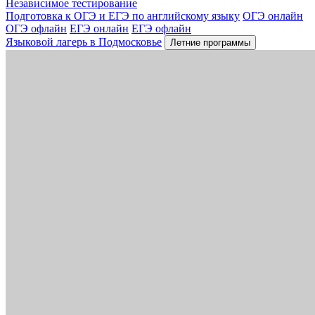
Независимое тестирование
Подготовка к ОГЭ и ЕГЭ по английскому языку
ОГЭ онлайн
ОГЭ офлайн
ЕГЭ онлайн
ЕГЭ офлайн
Языковой лагерь в Подмосковье
Летние программы