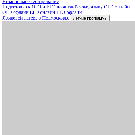
Независимое тестирование
Подготовка к ОГЭ и ЕГЭ по английскому языку
ОГЭ онлайн
ОГЭ офлайн
ЕГЭ онлайн
ЕГЭ офлайн
Языковой лагерь в Подмосковье
Летние программы