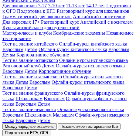
Английский с носителем
Для школьников 7-17
7-10 лет
11-13 лет
14-17 лет
Подготовка
к ОГЭ
Подготовка к ЕГЭ
Разговорный курс для школьников
Грамматический для школьников
Английский с носителем
Для взрослых 17+
Разговорный курс
Английский с носителем
Курсы английского для путешествий
Мастер-классы и клубы
Кембриджские экзамены
Независимое
тестирование
Тест на знание китайского
Онлайн-курсы китайского языка
Взрослым
Детям
Офлайн-курсы китайского языка
Взрослым
Детям
Корпоративное обучение
Тест на знание испанского
Онлайн-курсы испанского языка
Разговорный клуб
Детям
Офлайн-курсы испанского языка
Взрослым
Детям
Корпоративное обучение
Тест на знание итальянского
Онлайн-курсы итальянского
языка
Детям
Взрослым
Офлайн-курсы итальянского языка
Взрослым
Детям
Тест на знание французского
Онлайн-курсы французского
языка
Школьникам
Взрослым
Офлайн-курсы французского
языка
Взрослым
Детям
Тест на знание немецкого
Онлайн-курсы немецкого языка
Взрослым
Школьникам
Малышам
Офлайн-курсы немецкого
языка
Взрослым
Детям
Международные экзамены
Независимое тестирование ILS
Подготовка к ЕГЭ, ОГЭ