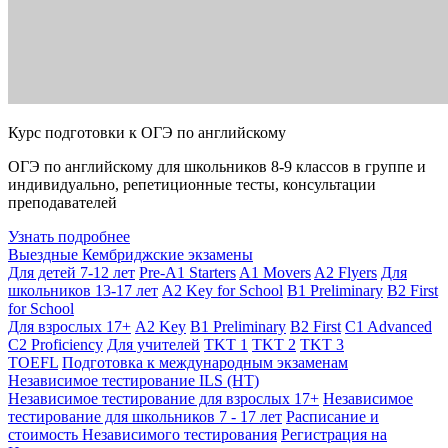
Курс подготовки к ОГЭ по английскому
ОГЭ по английскому для школьников 8-9 классов в группе и
индивидуально, репетиционные тесты, консультации
преподавателей
Узнать подробнее
Выездные Кембриджские экзамены
Для детей 7-12 лет
Pre-A1 Starters
A1 Movers
A2 Flyers
Для
школьников 13-17 лет
A2 Key for School
B1 Preliminary
B2 First
for School
Для взрослых 17+
A2 Key
B1 Preliminary
B2 First
C1 Advanced
C2 Proficiency
Для учителей
TKT 1
TKT 2
TKT 3
TOEFL
Подготовка к международным экзаменам
Независимое тестирование ILS (НТ)
Независимое тестирование для взрослых 17+
Независимое
тестирование для школьников 7 - 17 лет
Расписание и
стоимость Независимого тестирования
Регистрация на