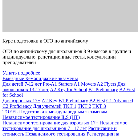
Курс подготовки к ОГЭ по английскому
ОГЭ по английскому для школьников 8-9 классов в группе и
индивидуально, репетиционные тесты, консультации
преподавателей
Узнать подробнее
Выездные Кембриджские экзамены
Для детей 7-12 лет
Pre-A1 Starters
A1 Movers
A2 Flyers
Для
школьников 13-17 лет
A2 Key for School
B1 Preliminary
B2 First
for School
Для взрослых 17+
A2 Key
B1 Preliminary
B2 First
C1 Advanced
C2 Proficiency
Для учителей
TKT 1
TKT 2
TKT 3
TOEFL
Подготовка к международным экзаменам
Независимое тестирование ILS (НТ)
Независимое тестирование для взрослых 17+
Независимое
тестирование для школьников 7 - 17 лет
Расписание и
стоимость Независимого тестирования
Регистрация на