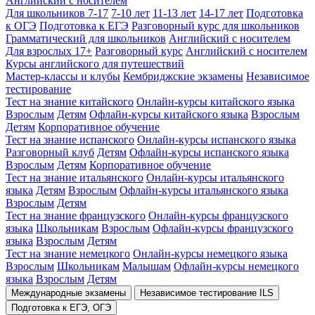
Английский с носителем
Для школьников 7-17
7-10 лет
11-13 лет
14-17 лет
Подготовка
к ОГЭ
Подготовка к ЕГЭ
Разговорный курс для школьников
Грамматический для школьников
Английский с носителем
Для взрослых 17+
Разговорный курс
Английский с носителем
Курсы английского для путешествий
Мастер-классы и клубы
Кембриджские экзамены
Независимое
тестирование
Тест на знание китайского
Онлайн-курсы китайского языка
Взрослым
Детям
Офлайн-курсы китайского языка
Взрослым
Детям
Корпоративное обучение
Тест на знание испанского
Онлайн-курсы испанского языка
Разговорный клуб
Детям
Офлайн-курсы испанского языка
Взрослым
Детям
Корпоративное обучение
Тест на знание итальянского
Онлайн-курсы итальянского
языка
Детям
Взрослым
Офлайн-курсы итальянского языка
Взрослым
Детям
Тест на знание французского
Онлайн-курсы французского
языка
Школьникам
Взрослым
Офлайн-курсы французского
языка
Взрослым
Детям
Тест на знание немецкого
Онлайн-курсы немецкого языка
Взрослым
Школьникам
Малышам
Офлайн-курсы немецкого
языка
Взрослым
Детям
Международные экзамены
Независимое тестирование ILS
Подготовка к ЕГЭ, ОГЭ