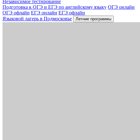
Независимое тестирование
Подготовка к ОГЭ и ЕГЭ по английскому языку
ОГЭ онлайн
ОГЭ офлайн
ЕГЭ онлайн
ЕГЭ офлайн
Языковой лагерь в Подмосковье
Летние программы