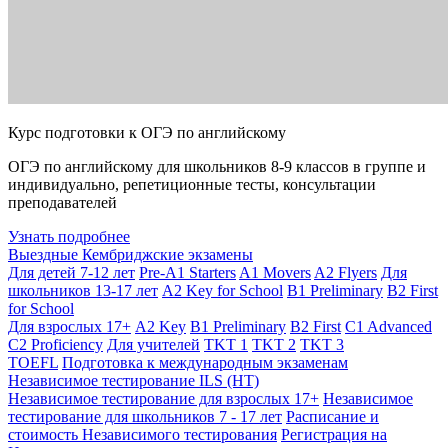
Курс подготовки к ОГЭ по английскому
ОГЭ по английскому для школьников 8-9 классов в группе и
индивидуально, репетиционные тесты, консультации
преподавателей
Узнать подробнее
Выездные Кембриджские экзамены
Для детей 7-12 лет
Pre-A1 Starters
A1 Movers
A2 Flyers
Для
школьников 13-17 лет
A2 Key for School
B1 Preliminary
B2 First
for School
Для взрослых 17+
A2 Key
B1 Preliminary
B2 First
C1 Advanced
C2 Proficiency
Для учителей
TKT 1
TKT 2
TKT 3
TOEFL
Подготовка к международным экзаменам
Независимое тестирование ILS (НТ)
Независимое тестирование для взрослых 17+
Независимое
тестирование для школьников 7 - 17 лет
Расписание и
стоимость Независимого тестирования
Регистрация на