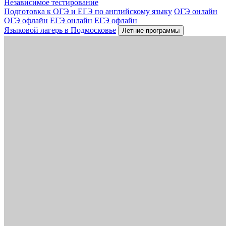
Независимое тестирование
Подготовка к ОГЭ и ЕГЭ по английскому языку
ОГЭ онлайн
ОГЭ офлайн
ЕГЭ онлайн
ЕГЭ офлайн
Языковой лагерь в Подмосковье
Летние программы