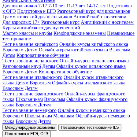
Английский с носителем
Для школьников 7-17
7-10 лет
11-13 лет
14-17 лет
Подготовка
к ОГЭ
Подготовка к ЕГЭ
Разговорный курс для школьников
Грамматический для школьников
Английский с носителем
Для взрослых 17+
Разговорный курс
Английский с носителем
Курсы английского для путешествий
Мастер-классы и клубы
Кембриджские экзамены
Независимое
тестирование
Тест на знание китайского
Онлайн-курсы китайского языка
Взрослым
Детям
Офлайн-курсы китайского языка
Взрослым
Детям
Корпоративное обучение
Тест на знание испанского
Онлайн-курсы испанского языка
Разговорный клуб
Детям
Офлайн-курсы испанского языка
Взрослым
Детям
Корпоративное обучение
Тест на знание итальянского
Онлайн-курсы итальянского
языка
Детям
Взрослым
Офлайн-курсы итальянского языка
Взрослым
Детям
Тест на знание французского
Онлайн-курсы французского
языка
Школьникам
Взрослым
Офлайн-курсы французского
языка
Взрослым
Детям
Тест на знание немецкого
Онлайн-курсы немецкого языка
Взрослым
Школьникам
Малышам
Офлайн-курсы немецкого
языка
Взрослым
Детям
Международные экзамены
Независимое тестирование ILS
Подготовка к ЕГЭ, ОГЭ