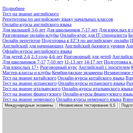
Подробнее
Тест на знание английского
Репетиторы по английскому языку начальных классов
Онлайн-курсы английского языка
Для малышей 3-6 лет
Для школьников 7-17 лет
Для взрослых в 
Разговорные онлайн-клубы
Онлайн-курс для IT специалиста
Бе
Онлайн репетитор
Подготовка к ЕГЭ по английскому онлайн
П
Английский для начинающих
Английский базового уровня
Ан
Офлайн-курсы английского языка
Для детей 2-6
2-3 года
4-6 лет
Разговорный для детей
Английск
Для школьников 7-17
7-10 лет
11-13 лет
14-17 лет
Подготовка к
Для взрослых 17+
Разговорный курс
Английский с носителем
Мастер-классы и клубы
Кембриджские экзамены
Независимое 
Тест на знание китайского
Онлайн-курсы китайского языка
Вз
Тест на знание испанского
Онлайн-курсы испанского языка
Ра
Тест на знание итальянского
Онлайн-курсы итальянского языка
Тест на знание французского
Онлайн-курсы французского язык
Тест на знание немецкого
Онлайн-курсы немецкого языка
Взро
Международные экзамены
Независимое тестирование ILS
Подго