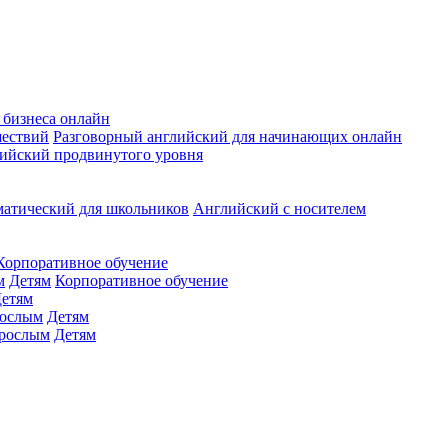
 бизнеса онлайн
шествий
Разговорный английский для начинающих онлайн
ийский продвинутого уровня
матический для школьников
Английский с носителем
Корпоративное обучение
м
Детям
Корпоративное обучение
етям
ослым
Детям
рослым
Детям