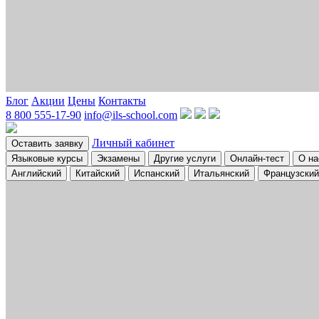
Блог
Акции
Цены
Контакты
8 800 555-17-90
info@ils-school.com
Личный кабинет
Оставить заявку
Языковые курсы
Экзамены
Другие услуги
Онлайн-тест
О на
Английский
Китайский
Испанский
Итальянский
Французский