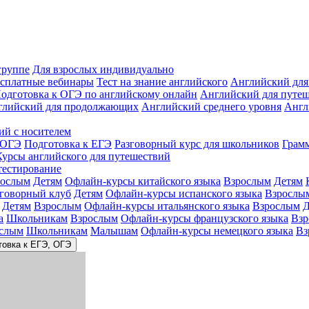
группе
Для взрослых индивидуально
сплатные вебинары
Тест на знание английского
Английский для
одготовка к ОГЭ по английскому онлайн
Английский для путе
глийский для продолжающих
Английский среднего уровня
Англ
ий с носителем
 ОГЭ
Подготовка к ЕГЭ
Разговорный курс для школьников
Грам
Курсы английского для путешествий
тестирование
рослым
Детям
Офлайн-курсы китайского языка
Взрослым
Детям
зговорный клуб
Детям
Офлайн-курсы испанского языка
Взрослы
Детям
Взрослым
Офлайн-курсы итальянского языка
Взрослым
Д
а
Школьникам
Взрослым
Офлайн-курсы французского языка
Взр
слым
Школьникам
Малышам
Офлайн-курсы немецкого языка
Вз
товка к ЕГЭ, ОГЭ