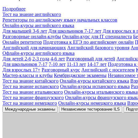
Подробнее
Тест на знание английского
Репетиторы по английскому языку начальных классов
Онлайн-курсы английского языка
Для малышей 3-6 лет
Для школьников 7-17 лет
Для взрослых в 
Разговорные онлайн-клубы
Онлайн-курс для IT специалиста
Бе
Онлайн репетитор
Подготовка к ЕГЭ по английскому онлайн
П
Английский для начинающих
Английский базового уровня
Ан
Офлайн-курсы английского языка
Для детей 2-6
2-3 года
4-6 лет
Разговорный для детей
Английск
Для школьников 7-17
7-10 лет
11-13 лет
14-17 лет
Подготовка к
Для взрослых 17+
Разговорный курс
Английский с носителем
Мастер-классы и клубы
Кембриджские экзамены
Независимое 
Тест на знание китайского
Онлайн-курсы китайского языка
Вз
Тест на знание испанского
Онлайн-курсы испанского языка
Ра
Тест на знание итальянского
Онлайн-курсы итальянского языка
Тест на знание французского
Онлайн-курсы французского язык
Тест на знание немецкого
Онлайн-курсы немецкого языка
Взро
Международные экзамены
Независимое тестирование ILS
Подго