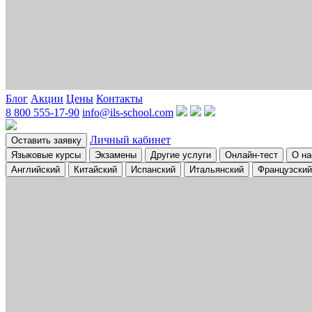
Блог
Акции
Цены
Контакты
8 800 555-17-90
info@ils-school.com
Личный кабинет
Оставить заявку
Языковые курсы
Экзамены
Другие услуги
Онлайн-тест
О на
Английский
Китайский
Испанский
Итальянский
Французский