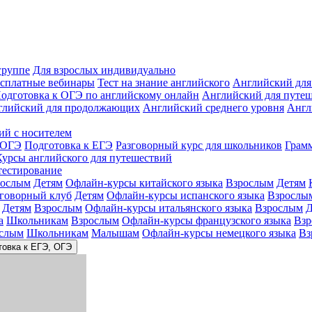
группе
Для взрослых индивидуально
сплатные вебинары
Тест на знание английского
Английский для
одготовка к ОГЭ по английскому онлайн
Английский для путе
глийский для продолжающих
Английский среднего уровня
Англ
ий с носителем
 ОГЭ
Подготовка к ЕГЭ
Разговорный курс для школьников
Грам
Курсы английского для путешествий
тестирование
рослым
Детям
Офлайн-курсы китайского языка
Взрослым
Детям
зговорный клуб
Детям
Офлайн-курсы испанского языка
Взрослы
Детям
Взрослым
Офлайн-курсы итальянского языка
Взрослым
Д
а
Школьникам
Взрослым
Офлайн-курсы французского языка
Взр
слым
Школьникам
Малышам
Офлайн-курсы немецкого языка
Вз
товка к ЕГЭ, ОГЭ