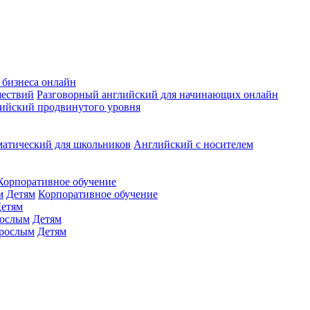
 бизнеса онлайн
шествий
Разговорный английский для начинающих онлайн
ийский продвинутого уровня
матический для школьников
Английский с носителем
Корпоративное обучение
м
Детям
Корпоративное обучение
етям
ослым
Детям
рослым
Детям