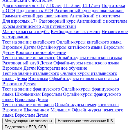
Английский с носителем
Для школьников 7-17
7-10 лет
11-13 лет
14-17 лет
Подготовка
к ОГЭ
Подготовка к ЕГЭ
Разговорный курс для школьников
Грамматический для школьников
Английский с носителем
Для взрослых 17+
Разговорный курс
Английский с носителем
Курсы английского для путешествий
Мастер-классы и клубы
Кембриджские экзамены
Независимое
тестирование
Тест на знание китайского
Онлайн-курсы китайского языка
Взрослым
Детям
Офлайн-курсы китайского языка
Взрослым
Детям
Корпоративное обучение
Тест на знание испанского
Онлайн-курсы испанского языка
Разговорный клуб
Детям
Офлайн-курсы испанского языка
Взрослым
Детям
Корпоративное обучение
Тест на знание итальянского
Онлайн-курсы итальянского
языка
Детям
Взрослым
Офлайн-курсы итальянского языка
Взрослым
Детям
Тест на знание французского
Онлайн-курсы французского
языка
Школьникам
Взрослым
Офлайн-курсы французского
языка
Взрослым
Детям
Тест на знание немецкого
Онлайн-курсы немецкого языка
Взрослым
Школьникам
Малышам
Офлайн-курсы немецкого
языка
Взрослым
Детям
Международные экзамены
Независимое тестирование ILS
Подготовка к ЕГЭ, ОГЭ