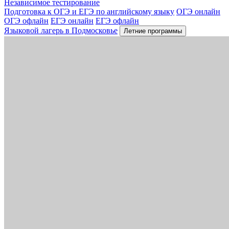
Независимое тестирование
Подготовка к ОГЭ и ЕГЭ по английскому языку
ОГЭ онлайн
ОГЭ офлайн
ЕГЭ онлайн
ЕГЭ офлайн
Языковой лагерь в Подмосковье
Летние программы