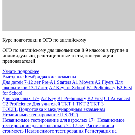
Курс подготовки к ОГЭ по английскому
ОГЭ по английскому для школьников 8-9 классов в группе и
индивидуально, репетиционные тесты, консультации
преподавателей
Узнать подробнее
Выездные Кембриджские экзамены
Для детей 7-12 лет
Pre-A1 Starters
A1 Movers
A2 Flyers
Для
школьников 13-17 лет
A2 Key for School
B1 Preliminary
B2 First
for School
Для взрослых 17+
A2 Key
B1 Preliminary
B2 First
C1 Advanced
C2 Proficiency
Для учителей
TKT 1
TKT 2
TKT 3
TOEFL
Подготовка к международным экзаменам
Независимое тестирование ILS (НТ)
Независимое тестирование для взрослых 17+
Независимое
тестирование для школьников 7 - 17 лет
Расписание и
стоимость Независимого тестирования
Регистрация на