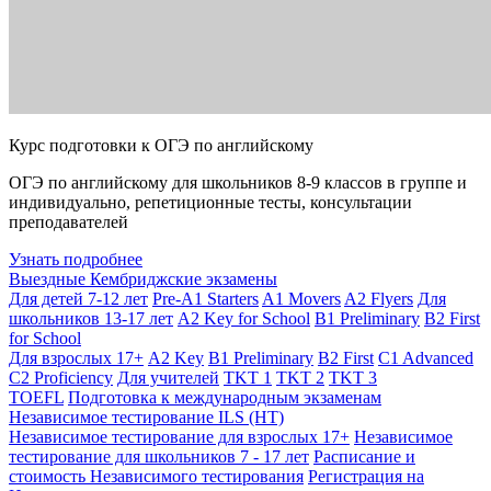
Курс подготовки к ОГЭ по английскому
ОГЭ по английскому для школьников 8-9 классов в группе и
индивидуально, репетиционные тесты, консультации
преподавателей
Узнать подробнее
Выездные Кембриджские экзамены
Для детей 7-12 лет
Pre-A1 Starters
A1 Movers
A2 Flyers
Для
школьников 13-17 лет
A2 Key for School
B1 Preliminary
B2 First
for School
Для взрослых 17+
A2 Key
B1 Preliminary
B2 First
C1 Advanced
C2 Proficiency
Для учителей
TKT 1
TKT 2
TKT 3
TOEFL
Подготовка к международным экзаменам
Независимое тестирование ILS (НТ)
Независимое тестирование для взрослых 17+
Независимое
тестирование для школьников 7 - 17 лет
Расписание и
стоимость Независимого тестирования
Регистрация на