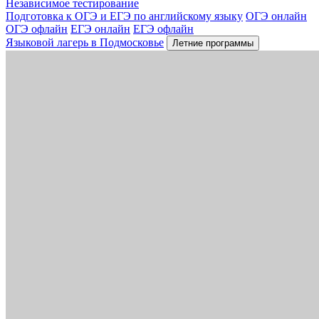
Независимое тестирование
Подготовка к ОГЭ и ЕГЭ по английскому языку
ОГЭ онлайн
ОГЭ офлайн
ЕГЭ онлайн
ЕГЭ офлайн
Языковой лагерь в Подмосковье
Летние программы