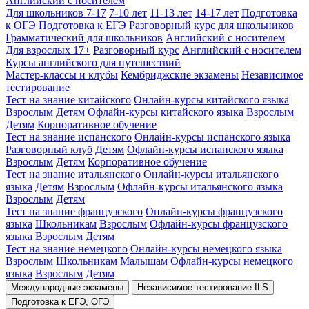
Английский с носителем
Для школьников 7-17
7-10 лет
11-13 лет
14-17 лет
Подготовка
к ОГЭ
Подготовка к ЕГЭ
Разговорный курс для школьников
Грамматический для школьников
Английский с носителем
Для взрослых 17+
Разговорный курс
Английский с носителем
Курсы английского для путешествий
Мастер-классы и клубы
Кембриджские экзамены
Независимое
тестирование
Тест на знание китайского
Онлайн-курсы китайского языка
Взрослым
Детям
Офлайн-курсы китайского языка
Взрослым
Детям
Корпоративное обучение
Тест на знание испанского
Онлайн-курсы испанского языка
Разговорный клуб
Детям
Офлайн-курсы испанского языка
Взрослым
Детям
Корпоративное обучение
Тест на знание итальянского
Онлайн-курсы итальянского
языка
Детям
Взрослым
Офлайн-курсы итальянского языка
Взрослым
Детям
Тест на знание французского
Онлайн-курсы французского
языка
Школьникам
Взрослым
Офлайн-курсы французского
языка
Взрослым
Детям
Тест на знание немецкого
Онлайн-курсы немецкого языка
Взрослым
Школьникам
Малышам
Офлайн-курсы немецкого
языка
Взрослым
Детям
Международные экзамены
Независимое тестирование ILS
Подготовка к ЕГЭ, ОГЭ