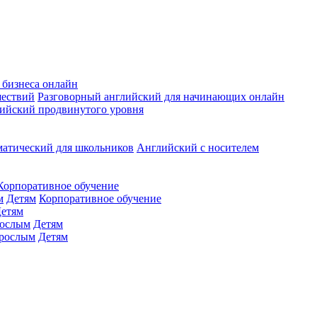
 бизнеса онлайн
шествий
Разговорный английский для начинающих онлайн
ийский продвинутого уровня
матический для школьников
Английский с носителем
Корпоративное обучение
м
Детям
Корпоративное обучение
етям
ослым
Детям
рослым
Детям