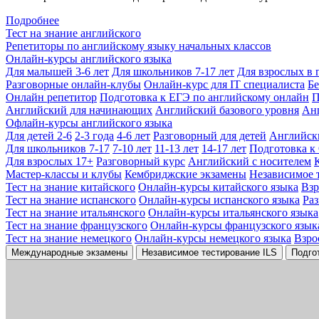
Подробнее
Тест на знание английского
Репетиторы по английскому языку начальных классов
Онлайн-курсы английского языка
Для малышей 3-6 лет
Для школьников 7-17 лет
Для взрослых в 
Разговорные онлайн-клубы
Онлайн-курс для IT специалиста
Бе
Онлайн репетитор
Подготовка к ЕГЭ по английскому онлайн
П
Английский для начинающих
Английский базового уровня
Ан
Офлайн-курсы английского языка
Для детей 2-6
2-3 года
4-6 лет
Разговорный для детей
Английск
Для школьников 7-17
7-10 лет
11-13 лет
14-17 лет
Подготовка к
Для взрослых 17+
Разговорный курс
Английский с носителем
Мастер-классы и клубы
Кембриджские экзамены
Независимое 
Тест на знание китайского
Онлайн-курсы китайского языка
Вз
Тест на знание испанского
Онлайн-курсы испанского языка
Ра
Тест на знание итальянского
Онлайн-курсы итальянского языка
Тест на знание французского
Онлайн-курсы французского язык
Тест на знание немецкого
Онлайн-курсы немецкого языка
Взро
Международные экзамены
Независимое тестирование ILS
Подго