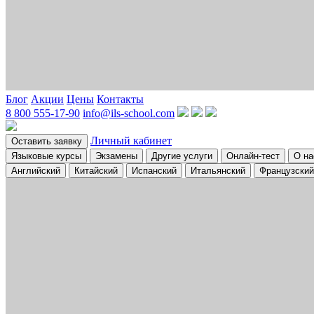
Блог
Акции
Цены
Контакты
8 800 555-17-90
info@ils-school.com
Личный кабинет
Оставить заявку
Языковые курсы
Экзамены
Другие услуги
Онлайн-тест
О на
Английский
Китайский
Испанский
Итальянский
Французский