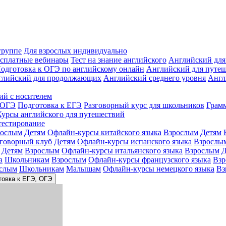
группе
Для взрослых индивидуально
сплатные вебинары
Тест на знание английского
Английский для
одготовка к ОГЭ по английскому онлайн
Английский для путе
глийский для продолжающих
Английский среднего уровня
Англ
ий с носителем
 ОГЭ
Подготовка к ЕГЭ
Разговорный курс для школьников
Грам
Курсы английского для путешествий
тестирование
рослым
Детям
Офлайн-курсы китайского языка
Взрослым
Детям
зговорный клуб
Детям
Офлайн-курсы испанского языка
Взрослы
Детям
Взрослым
Офлайн-курсы итальянского языка
Взрослым
Д
а
Школьникам
Взрослым
Офлайн-курсы французского языка
Взр
слым
Школьникам
Малышам
Офлайн-курсы немецкого языка
Вз
товка к ЕГЭ, ОГЭ