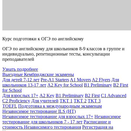
Курс подготовки к ОГЭ по английскому
ОГЭ по английскому для школьников 8-9 классов в группе и
индивидуально, репетиционные тесты, консультации
преподавателей
Узнать подробнее
Выездные Кембриджские экзамены
Для детей 7-12 лет
Pre-A1 Starters
A1 Movers
A2 Flyers
Для
школьников 13-17 лет
A2 Key for School
B1 Preliminary
B2 First
for School
Для взрослых 17+
A2 Key
B1 Preliminary
B2 First
C1 Advanced
C2 Proficiency
Для учителей
TKT 1
TKT 2
TKT 3
TOEFL
Подготовка к международным экзаменам
Независимое тестирование ILS (НТ)
Независимое тестирование для взрослых 17+
Независимое
тестирование для школьников 7 - 17 лет
Расписание и
стоимость Независимого тестирования
Регистрация на