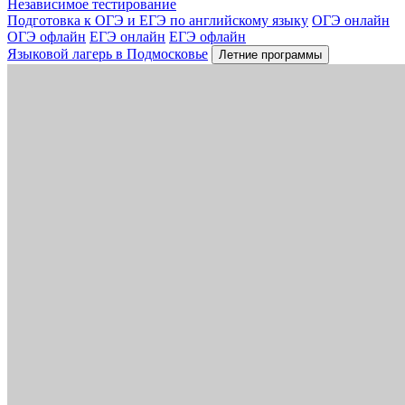
Независимое тестирование
Подготовка к ОГЭ и ЕГЭ по английскому языку
ОГЭ онлайн
ОГЭ офлайн
ЕГЭ онлайн
ЕГЭ офлайн
Языковой лагерь в Подмосковье
Летние программы