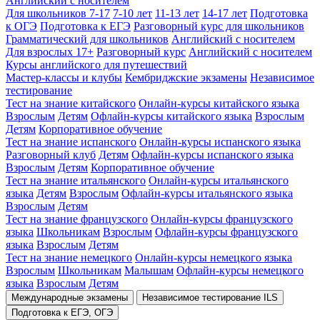
Английский с носителем
Для школьников 7-17
7-10 лет
11-13 лет
14-17 лет
Подготовка
к ОГЭ
Подготовка к ЕГЭ
Разговорный курс для школьников
Грамматический для школьников
Английский с носителем
Для взрослых 17+
Разговорный курс
Английский с носителем
Курсы английского для путешествий
Мастер-классы и клубы
Кембриджские экзамены
Независимое
тестирование
Тест на знание китайского
Онлайн-курсы китайского языка
Взрослым
Детям
Офлайн-курсы китайского языка
Взрослым
Детям
Корпоративное обучение
Тест на знание испанского
Онлайн-курсы испанского языка
Разговорный клуб
Детям
Офлайн-курсы испанского языка
Взрослым
Детям
Корпоративное обучение
Тест на знание итальянского
Онлайн-курсы итальянского
языка
Детям
Взрослым
Офлайн-курсы итальянского языка
Взрослым
Детям
Тест на знание французского
Онлайн-курсы французского
языка
Школьникам
Взрослым
Офлайн-курсы французского
языка
Взрослым
Детям
Тест на знание немецкого
Онлайн-курсы немецкого языка
Взрослым
Школьникам
Малышам
Офлайн-курсы немецкого
языка
Взрослым
Детям
Международные экзамены
Независимое тестирование ILS
Подготовка к ЕГЭ, ОГЭ