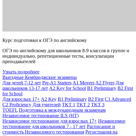
Курс подготовки к ОГЭ по английскому
ОГЭ по английскому для школьников 8-9 классов в группе и
индивидуально, репетиционные тесты, консультации
преподавателей
Узнать подробнее
Выездные Кембриджские экзамены
Для детей 7-12 лет
Pre-A1 Starters
A1 Movers
A2 Flyers
Для
школьников 13-17 лет
A2 Key for School
B1 Preliminary
B2 First
for School
Для взрослых 17+
A2 Key
B1 Preliminary
B2 First
C1 Advanced
C2 Proficiency
Для учителей
TKT 1
TKT 2
TKT 3
TOEFL
Подготовка к международным экзаменам
Независимое тестирование ILS (НТ)
Независимое тестирование для взрослых 17+
Независимое
тестирование для школьников 7 - 17 лет
Расписание и
стоимость Независимого тестирования
Регистрация на