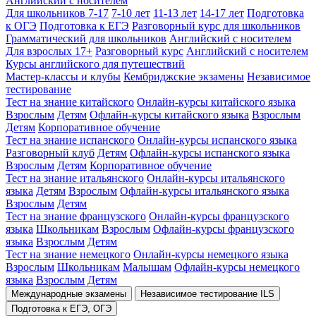
Английский с носителем
Для школьников 7-17
7-10 лет
11-13 лет
14-17 лет
Подготовка
к ОГЭ
Подготовка к ЕГЭ
Разговорный курс для школьников
Грамматический для школьников
Английский с носителем
Для взрослых 17+
Разговорный курс
Английский с носителем
Курсы английского для путешествий
Мастер-классы и клубы
Кембриджские экзамены
Независимое
тестирование
Тест на знание китайского
Онлайн-курсы китайского языка
Взрослым
Детям
Офлайн-курсы китайского языка
Взрослым
Детям
Корпоративное обучение
Тест на знание испанского
Онлайн-курсы испанского языка
Разговорный клуб
Детям
Офлайн-курсы испанского языка
Взрослым
Детям
Корпоративное обучение
Тест на знание итальянского
Онлайн-курсы итальянского
языка
Детям
Взрослым
Офлайн-курсы итальянского языка
Взрослым
Детям
Тест на знание французского
Онлайн-курсы французского
языка
Школьникам
Взрослым
Офлайн-курсы французского
языка
Взрослым
Детям
Тест на знание немецкого
Онлайн-курсы немецкого языка
Взрослым
Школьникам
Малышам
Офлайн-курсы немецкого
языка
Взрослым
Детям
Международные экзамены
Независимое тестирование ILS
Подготовка к ЕГЭ, ОГЭ