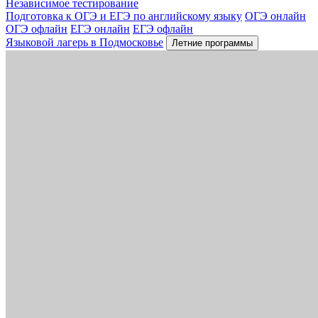
Независимое тестирование
Подготовка к ОГЭ и ЕГЭ по английскому языку
ОГЭ онлайн
ОГЭ офлайн
ЕГЭ онлайн
ЕГЭ офлайн
Языковой лагерь в Подмосковье
Летние программы