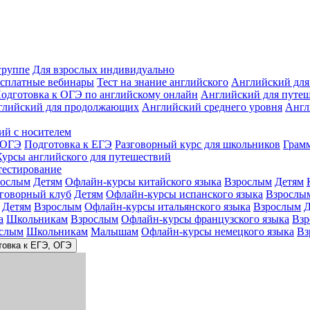
группе
Для взрослых индивидуально
сплатные вебинары
Тест на знание английского
Английский для
одготовка к ОГЭ по английскому онлайн
Английский для путе
глийский для продолжающих
Английский среднего уровня
Англ
ий с носителем
 ОГЭ
Подготовка к ЕГЭ
Разговорный курс для школьников
Грам
Курсы английского для путешествий
тестирование
рослым
Детям
Офлайн-курсы китайского языка
Взрослым
Детям
зговорный клуб
Детям
Офлайн-курсы испанского языка
Взрослы
Детям
Взрослым
Офлайн-курсы итальянского языка
Взрослым
Д
а
Школьникам
Взрослым
Офлайн-курсы французского языка
Взр
слым
Школьникам
Малышам
Офлайн-курсы немецкого языка
Вз
товка к ЕГЭ, ОГЭ