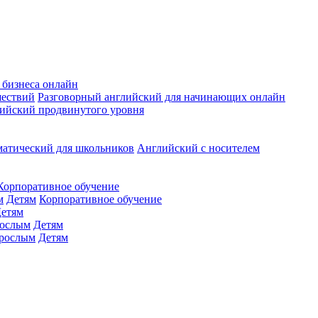
 бизнеса онлайн
шествий
Разговорный английский для начинающих онлайн
ийский продвинутого уровня
матический для школьников
Английский с носителем
Корпоративное обучение
м
Детям
Корпоративное обучение
етям
ослым
Детям
рослым
Детям