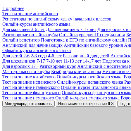
Подробнее
Тест на знание английского
Репетиторы по английскому языку начальных классов
Онлайн-курсы английского языка
Для малышей 3-6 лет
Для школьников 7-17 лет
Для взрослых в 
Разговорные онлайн-клубы
Онлайн-курс для IT специалиста
Бе
Онлайн репетитор
Подготовка к ЕГЭ по английскому онлайн
П
Английский для начинающих
Английский базового уровня
Ан
Офлайн-курсы английского языка
Для детей 2-6
2-3 года
4-6 лет
Разговорный для детей
Английск
Для школьников 7-17
7-10 лет
11-13 лет
14-17 лет
Подготовка к
Для взрослых 17+
Разговорный курс
Английский с носителем
Мастер-классы и клубы
Кембриджские экзамены
Независимое 
Тест на знание китайского
Онлайн-курсы китайского языка
Вз
Тест на знание испанского
Онлайн-курсы испанского языка
Ра
Тест на знание итальянского
Онлайн-курсы итальянского языка
Тест на знание французского
Онлайн-курсы французского язык
Тест на знание немецкого
Онлайн-курсы немецкого языка
Взро
Международные экзамены
Независимое тестирование ILS
Подго