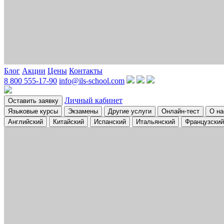
Блог
Акции
Цены
Контакты
8 800 555-17-90
info@ils-school.com
Личный кабинет
Оставить заявку
Языковые курсы
Экзамены
Другие услуги
Онлайн-тест
О на
Английский
Китайский
Испанский
Итальянский
Французский