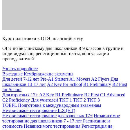
Курс подготовки к ОГЭ по английскому
ОГЭ по английскому для школьников 8-9 классов в группе и
индивидуально, репетиционные тесты, консультации
преподавателей
Узнать подробнее
Выездные Кембриджские экзамены
Для детей 7-12 лет
Pre-A1 Starters
A1 Movers
A2 Flyers
Для
школьников 13-17 лет
A2 Key for School
B1 Preliminary
B2 First
for School
Для взрослых 17+
A2 Key
B1 Preliminary
B2 First
C1 Advanced
C2 Proficiency
Для учителей
TKT 1
TKT 2
TKT 3
TOEFL
Подготовка к международным экзаменам
Независимое тестирование ILS (НТ)
Независимое тестирование для взрослых 17+
Независимое
тестирование для школьников 7 - 17 лет
Расписание и
стоимость Независимого тестирования
Регистрация на