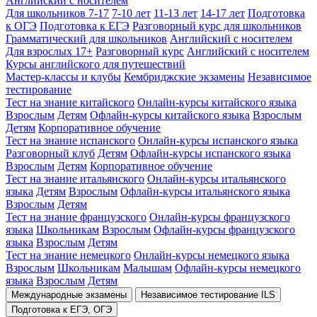
Английский с носителем
Для школьников 7-17
7-10 лет
11-13 лет
14-17 лет
Подготовка
к ОГЭ
Подготовка к ЕГЭ
Разговорный курс для школьников
Грамматический для школьников
Английский с носителем
Для взрослых 17+
Разговорный курс
Английский с носителем
Курсы английского для путешествий
Мастер-классы и клубы
Кембриджские экзамены
Независимое
тестирование
Тест на знание китайского
Онлайн-курсы китайского языка
Взрослым
Детям
Офлайн-курсы китайского языка
Взрослым
Детям
Корпоративное обучение
Тест на знание испанского
Онлайн-курсы испанского языка
Разговорный клуб
Детям
Офлайн-курсы испанского языка
Взрослым
Детям
Корпоративное обучение
Тест на знание итальянского
Онлайн-курсы итальянского
языка
Детям
Взрослым
Офлайн-курсы итальянского языка
Взрослым
Детям
Тест на знание французского
Онлайн-курсы французского
языка
Школьникам
Взрослым
Офлайн-курсы французского
языка
Взрослым
Детям
Тест на знание немецкого
Онлайн-курсы немецкого языка
Взрослым
Школьникам
Малышам
Офлайн-курсы немецкого
языка
Взрослым
Детям
Международные экзамены
Независимое тестирование ILS
Подготовка к ЕГЭ, ОГЭ