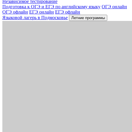
Независимое тестирование
Подготовка к ОГЭ и ЕГЭ по английскому языку
ОГЭ онлайн
ОГЭ офлайн
ЕГЭ онлайн
ЕГЭ офлайн
Языковой лагерь в Подмосковье
Летние программы