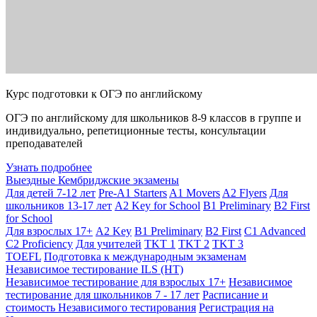
Курс подготовки к ОГЭ по английскому
ОГЭ по английскому для школьников 8-9 классов в группе и
индивидуально, репетиционные тесты, консультации
преподавателей
Узнать подробнее
Выездные Кембриджские экзамены
Для детей 7-12 лет
Pre-A1 Starters
A1 Movers
A2 Flyers
Для
школьников 13-17 лет
A2 Key for School
B1 Preliminary
B2 First
for School
Для взрослых 17+
A2 Key
B1 Preliminary
B2 First
C1 Advanced
C2 Proficiency
Для учителей
TKT 1
TKT 2
TKT 3
TOEFL
Подготовка к международным экзаменам
Независимое тестирование ILS (НТ)
Независимое тестирование для взрослых 17+
Независимое
тестирование для школьников 7 - 17 лет
Расписание и
стоимость Независимого тестирования
Регистрация на