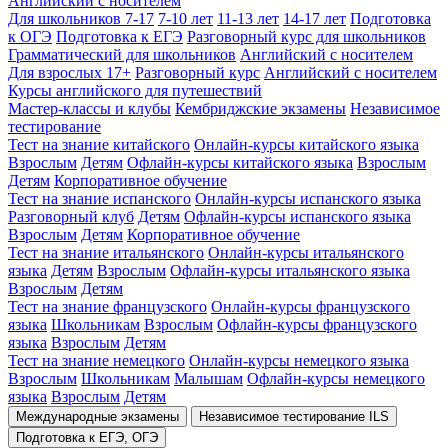
Английский с носителем
Для школьников 7-17
7-10 лет
11-13 лет
14-17 лет
Подготовка
к ОГЭ
Подготовка к ЕГЭ
Разговорный курс для школьников
Грамматический для школьников
Английский с носителем
Для взрослых 17+
Разговорный курс
Английский с носителем
Курсы английского для путешествий
Мастер-классы и клубы
Кембриджские экзамены
Независимое
тестирование
Тест на знание китайского
Онлайн-курсы китайского языка
Взрослым
Детям
Офлайн-курсы китайского языка
Взрослым
Детям
Корпоративное обучение
Тест на знание испанского
Онлайн-курсы испанского языка
Разговорный клуб
Детям
Офлайн-курсы испанского языка
Взрослым
Детям
Корпоративное обучение
Тест на знание итальянского
Онлайн-курсы итальянского
языка
Детям
Взрослым
Офлайн-курсы итальянского языка
Взрослым
Детям
Тест на знание французского
Онлайн-курсы французского
языка
Школьникам
Взрослым
Офлайн-курсы французского
языка
Взрослым
Детям
Тест на знание немецкого
Онлайн-курсы немецкого языка
Взрослым
Школьникам
Малышам
Офлайн-курсы немецкого
языка
Взрослым
Детям
Международные экзамены
Независимое тестирование ILS
Подготовка к ЕГЭ, ОГЭ