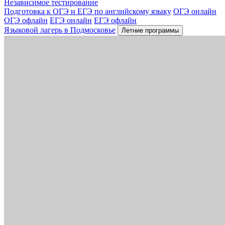
Независимое тестирование
Подготовка к ОГЭ и ЕГЭ по английскому языку
ОГЭ онлайн
ОГЭ офлайн
ЕГЭ онлайн
ЕГЭ офлайн
Языковой лагерь в Подмосковье
Летние программы