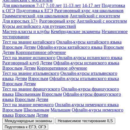
Английский с носителем
Для школьников 7-17
7-10 лет
11-13 лет
14-17 лет
Подготовка
к ОГЭ
Подготовка к ЕГЭ
Разговорный курс для школьников
Грамматический для школьников
Английский с носителем
Для взрослых 17+
Разговорный курс
Английский с носителем
Курсы английского для путешествий
Мастер-классы и клубы
Кембриджские экзамены
Независимое
тестирование
Тест на знание китайского
Онлайн-курсы китайского языка
Взрослым
Детям
Офлайн-курсы китайского языка
Взрослым
Детям
Корпоративное обучение
Тест на знание испанского
Онлайн-курсы испанского языка
Разговорный клуб
Детям
Офлайн-курсы испанского языка
Взрослым
Детям
Корпоративное обучение
Тест на знание итальянского
Онлайн-курсы итальянского
языка
Детям
Взрослым
Офлайн-курсы итальянского языка
Взрослым
Детям
Тест на знание французского
Онлайн-курсы французского
языка
Школьникам
Взрослым
Офлайн-курсы французского
языка
Взрослым
Детям
Тест на знание немецкого
Онлайн-курсы немецкого языка
Взрослым
Школьникам
Малышам
Офлайн-курсы немецкого
языка
Взрослым
Детям
Международные экзамены
Независимое тестирование ILS
Подготовка к ЕГЭ, ОГЭ