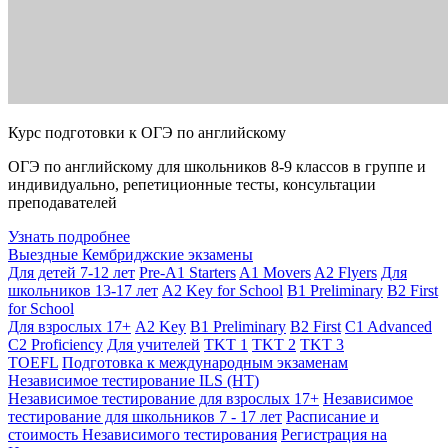
Курс подготовки к ОГЭ по английскому
ОГЭ по английскому для школьников 8-9 классов в группе и
индивидуально, репетиционные тесты, консультации
преподавателей
Узнать подробнее
Выездные Кембриджские экзамены
Для детей 7-12 лет
Pre-A1 Starters
A1 Movers
A2 Flyers
Для
школьников 13-17 лет
A2 Key for School
B1 Preliminary
B2 First
for School
Для взрослых 17+
A2 Key
B1 Preliminary
B2 First
C1 Advanced
C2 Proficiency
Для учителей
TKT 1
TKT 2
TKT 3
TOEFL
Подготовка к международным экзаменам
Независимое тестирование ILS (НТ)
Независимое тестирование для взрослых 17+
Независимое
тестирование для школьников 7 - 17 лет
Расписание и
стоимость Независимого тестирования
Регистрация на