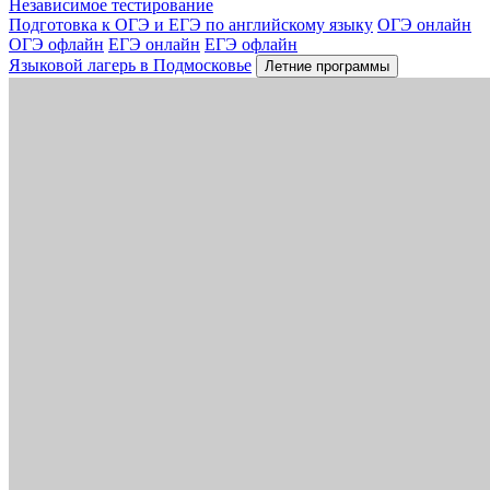
Независимое тестирование
Подготовка к ОГЭ и ЕГЭ по английскому языку
ОГЭ онлайн
ОГЭ офлайн
ЕГЭ онлайн
ЕГЭ офлайн
Языковой лагерь в Подмосковье
Летние программы