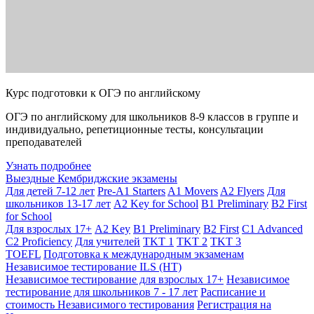
Курс подготовки к ОГЭ по английскому
ОГЭ по английскому для школьников 8-9 классов в группе и
индивидуально, репетиционные тесты, консультации
преподавателей
Узнать подробнее
Выездные Кембриджские экзамены
Для детей 7-12 лет
Pre-A1 Starters
A1 Movers
A2 Flyers
Для
школьников 13-17 лет
A2 Key for School
B1 Preliminary
B2 First
for School
Для взрослых 17+
A2 Key
B1 Preliminary
B2 First
C1 Advanced
C2 Proficiency
Для учителей
TKT 1
TKT 2
TKT 3
TOEFL
Подготовка к международным экзаменам
Независимое тестирование ILS (НТ)
Независимое тестирование для взрослых 17+
Независимое
тестирование для школьников 7 - 17 лет
Расписание и
стоимость Независимого тестирования
Регистрация на