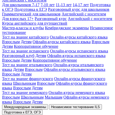
Английский с носителем
Для школьников 7-17
7-10 лет
11-13 лет
14-17 лет
Подготовка
к ОГЭ
Подготовка к ЕГЭ
Разговорный курс для школьников
Грамматический для школьников
Английский с носителем
Для взрослых 17+
Разговорный курс
Английский с носителем
Курсы английского для путешествий
Мастер-классы и клубы
Кембриджские экзамены
Независимое
тестирование
Тест на знание китайского
Онлайн-курсы китайского языка
Взрослым
Детям
Офлайн-курсы китайского языка
Взрослым
Детям
Корпоративное обучение
Тест на знание испанского
Онлайн-курсы испанского языка
Разговорный клуб
Детям
Офлайн-курсы испанского языка
Взрослым
Детям
Корпоративное обучение
Тест на знание итальянского
Онлайн-курсы итальянского
языка
Детям
Взрослым
Офлайн-курсы итальянского языка
Взрослым
Детям
Тест на знание французского
Онлайн-курсы французского
языка
Школьникам
Взрослым
Офлайн-курсы французского
языка
Взрослым
Детям
Тест на знание немецкого
Онлайн-курсы немецкого языка
Взрослым
Школьникам
Малышам
Офлайн-курсы немецкого
языка
Взрослым
Детям
Международные экзамены
Независимое тестирование ILS
Подготовка к ЕГЭ, ОГЭ