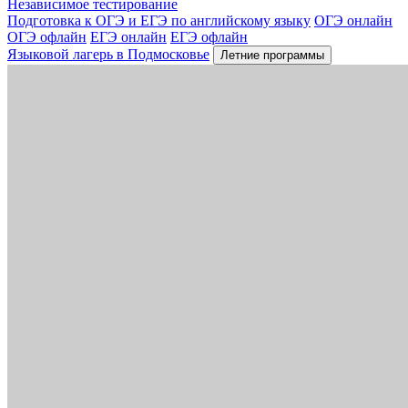
Независимое тестирование
Подготовка к ОГЭ и ЕГЭ по английскому языку
ОГЭ онлайн
ОГЭ офлайн
ЕГЭ онлайн
ЕГЭ офлайн
Языковой лагерь в Подмосковье
Летние программы