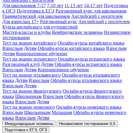
Английский с носителем
Для школьников 7-17
7-10 лет
11-13 лет
14-17 лет
Подготовка
к ОГЭ
Подготовка к ЕГЭ
Разговорный курс для школьников
Грамматический для школьников
Английский с носителем
Для взрослых 17+
Разговорный курс
Английский с носителем
Курсы английского для путешествий
Мастер-классы и клубы
Кембриджские экзамены
Независимое
тестирование
Тест на знание китайского
Онлайн-курсы китайского языка
Взрослым
Детям
Офлайн-курсы китайского языка
Взрослым
Детям
Корпоративное обучение
Тест на знание испанского
Онлайн-курсы испанского языка
Разговорный клуб
Детям
Офлайн-курсы испанского языка
Взрослым
Детям
Корпоративное обучение
Тест на знание итальянского
Онлайн-курсы итальянского
языка
Детям
Взрослым
Офлайн-курсы итальянского языка
Взрослым
Детям
Тест на знание французского
Онлайн-курсы французского
языка
Школьникам
Взрослым
Офлайн-курсы французского
языка
Взрослым
Детям
Тест на знание немецкого
Онлайн-курсы немецкого языка
Взрослым
Школьникам
Малышам
Офлайн-курсы немецкого
языка
Взрослым
Детям
Международные экзамены
Независимое тестирование ILS
Подготовка к ЕГЭ, ОГЭ