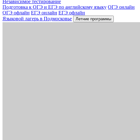
Независимое тестирование
Подготовка к ОГЭ и ЕГЭ по английскому языку
ОГЭ онлайн
ОГЭ офлайн
ЕГЭ онлайн
ЕГЭ офлайн
Языковой лагерь в Подмосковье
Летние программы