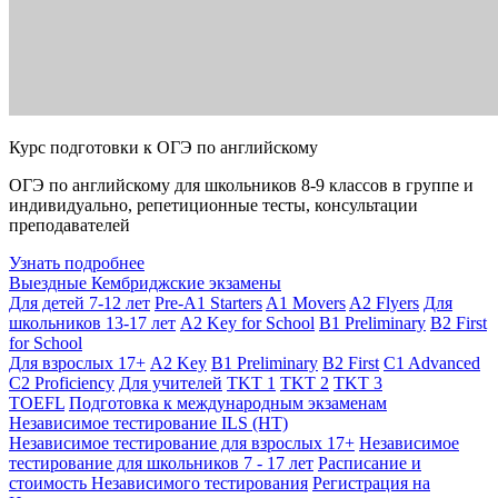
Курс подготовки к ОГЭ по английскому
ОГЭ по английскому для школьников 8-9 классов в группе и
индивидуально, репетиционные тесты, консультации
преподавателей
Узнать подробнее
Выездные Кембриджские экзамены
Для детей 7-12 лет
Pre-A1 Starters
A1 Movers
A2 Flyers
Для
школьников 13-17 лет
A2 Key for School
B1 Preliminary
B2 First
for School
Для взрослых 17+
A2 Key
B1 Preliminary
B2 First
C1 Advanced
C2 Proficiency
Для учителей
TKT 1
TKT 2
TKT 3
TOEFL
Подготовка к международным экзаменам
Независимое тестирование ILS (НТ)
Независимое тестирование для взрослых 17+
Независимое
тестирование для школьников 7 - 17 лет
Расписание и
стоимость Независимого тестирования
Регистрация на