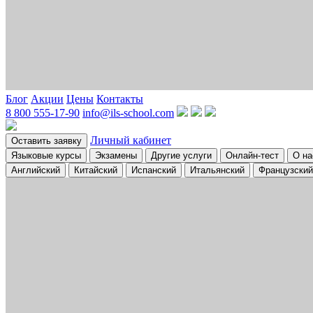
Блог
Акции
Цены
Контакты
8 800 555-17-90
info@ils-school.com
Личный кабинет
Оставить заявку
Языковые курсы
Экзамены
Другие услуги
Онлайн-тест
О на
Английский
Китайский
Испанский
Итальянский
Французский