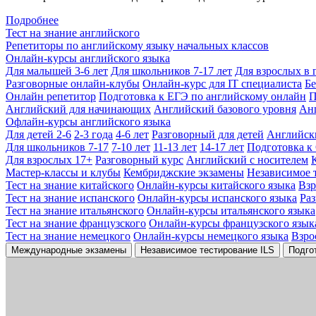
Подробнее
Тест на знание английского
Репетиторы по английскому языку начальных классов
Онлайн-курсы английского языка
Для малышей 3-6 лет
Для школьников 7-17 лет
Для взрослых в 
Разговорные онлайн-клубы
Онлайн-курс для IT специалиста
Бе
Онлайн репетитор
Подготовка к ЕГЭ по английскому онлайн
П
Английский для начинающих
Английский базового уровня
Ан
Офлайн-курсы английского языка
Для детей 2-6
2-3 года
4-6 лет
Разговорный для детей
Английск
Для школьников 7-17
7-10 лет
11-13 лет
14-17 лет
Подготовка к
Для взрослых 17+
Разговорный курс
Английский с носителем
Мастер-классы и клубы
Кембриджские экзамены
Независимое 
Тест на знание китайского
Онлайн-курсы китайского языка
Вз
Тест на знание испанского
Онлайн-курсы испанского языка
Ра
Тест на знание итальянского
Онлайн-курсы итальянского языка
Тест на знание французского
Онлайн-курсы французского язык
Тест на знание немецкого
Онлайн-курсы немецкого языка
Взро
Международные экзамены
Независимое тестирование ILS
Подго