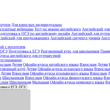
группе
Для взрослых индивидуально
сплатные вебинары
Тест на знание английского
Английский для
одготовка к ОГЭ по английскому онлайн
Английский для путе
глийский для продолжающих
Английский среднего уровня
Англ
ий с носителем
 ОГЭ
Подготовка к ЕГЭ
Разговорный курс для школьников
Грам
Курсы английского для путешествий
тестирование
рослым
Детям
Офлайн-курсы китайского языка
Взрослым
Детям
зговорный клуб
Детям
Офлайн-курсы испанского языка
Взрослы
Детям
Взрослым
Офлайн-курсы итальянского языка
Взрослым
Д
а
Школьникам
Взрослым
Офлайн-курсы французского языка
Взр
слым
Школьникам
Малышам
Офлайн-курсы немецкого языка
Вз
товка к ЕГЭ, ОГЭ