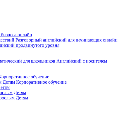
 бизнеса онлайн
шествий
Разговорный английский для начинающих онлайн
ийский продвинутого уровня
матический для школьников
Английский с носителем
Корпоративное обучение
м
Детям
Корпоративное обучение
етям
ослым
Детям
рослым
Детям