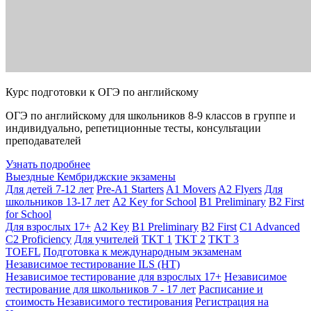
Курс подготовки к ОГЭ по английскому
ОГЭ по английскому для школьников 8-9 классов в группе и
индивидуально, репетиционные тесты, консультации
преподавателей
Узнать подробнее
Выездные Кембриджские экзамены
Для детей 7-12 лет
Pre-A1 Starters
A1 Movers
A2 Flyers
Для
школьников 13-17 лет
A2 Key for School
B1 Preliminary
B2 First
for School
Для взрослых 17+
A2 Key
B1 Preliminary
B2 First
C1 Advanced
C2 Proficiency
Для учителей
TKT 1
TKT 2
TKT 3
TOEFL
Подготовка к международным экзаменам
Независимое тестирование ILS (НТ)
Независимое тестирование для взрослых 17+
Независимое
тестирование для школьников 7 - 17 лет
Расписание и
стоимость Независимого тестирования
Регистрация на