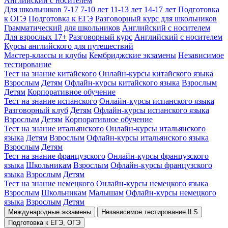
Английский с носителем
Для школьников 7-17
7-10 лет
11-13 лет
14-17 лет
Подготовка
к ОГЭ
Подготовка к ЕГЭ
Разговорный курс для школьников
Грамматический для школьников
Английский с носителем
Для взрослых 17+
Разговорный курс
Английский с носителем
Курсы английского для путешествий
Мастер-классы и клубы
Кембриджские экзамены
Независимое
тестирование
Тест на знание китайского
Онлайн-курсы китайского языка
Взрослым
Детям
Офлайн-курсы китайского языка
Взрослым
Детям
Корпоративное обучение
Тест на знание испанского
Онлайн-курсы испанского языка
Разговорный клуб
Детям
Офлайн-курсы испанского языка
Взрослым
Детям
Корпоративное обучение
Тест на знание итальянского
Онлайн-курсы итальянского
языка
Детям
Взрослым
Офлайн-курсы итальянского языка
Взрослым
Детям
Тест на знание французского
Онлайн-курсы французского
языка
Школьникам
Взрослым
Офлайн-курсы французского
языка
Взрослым
Детям
Тест на знание немецкого
Онлайн-курсы немецкого языка
Взрослым
Школьникам
Малышам
Офлайн-курсы немецкого
языка
Взрослым
Детям
Международные экзамены
Независимое тестирование ILS
Подготовка к ЕГЭ, ОГЭ