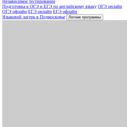
Независимое тестирование
Подготовка к ОГЭ и ЕГЭ по английскому языку
ОГЭ онлайн
ОГЭ офлайн
ЕГЭ онлайн
ЕГЭ офлайн
Языковой лагерь в Подмосковье
Летние программы