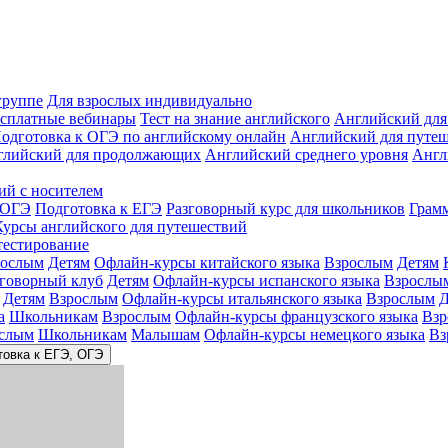
группе
Для взрослых индивидуально
сплатные вебинары
Тест на знание английского
Английский для
одготовка к ОГЭ по английскому онлайн
Английский для путе
глийский для продолжающих
Английский среднего уровня
Англ
ий с носителем
 ОГЭ
Подготовка к ЕГЭ
Разговорный курс для школьников
Грам
Курсы английского для путешествий
тестирование
рослым
Детям
Офлайн-курсы китайского языка
Взрослым
Детям
зговорный клуб
Детям
Офлайн-курсы испанского языка
Взрослы
Детям
Взрослым
Офлайн-курсы итальянского языка
Взрослым
Д
а
Школьникам
Взрослым
Офлайн-курсы французского языка
Взр
слым
Школьникам
Малышам
Офлайн-курсы немецкого языка
Вз
товка к ЕГЭ, ОГЭ