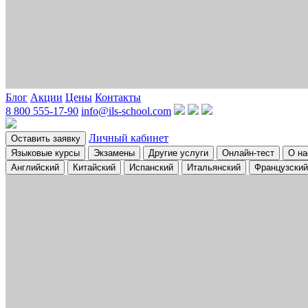
Блог
Акции
Цены
Контакты
8 800 555-17-90
info@ils-school.com
Личный кабинет
Оставить заявку
Языковые курсы
Экзамены
Другие услуги
Онлайн-тест
О на
Английский
Китайский
Испанский
Итальянский
Французский