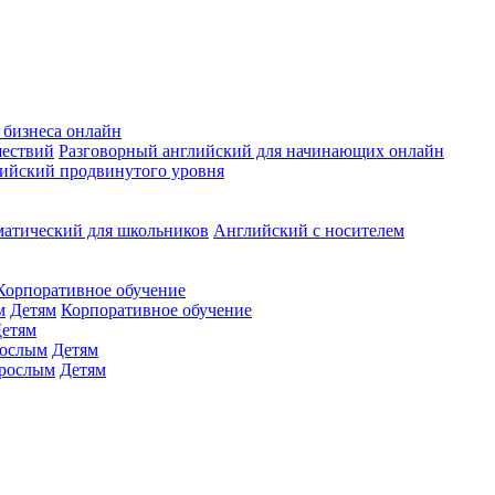
 бизнеса онлайн
шествий
Разговорный английский для начинающих онлайн
ийский продвинутого уровня
матический для школьников
Английский с носителем
Корпоративное обучение
м
Детям
Корпоративное обучение
етям
ослым
Детям
рослым
Детям