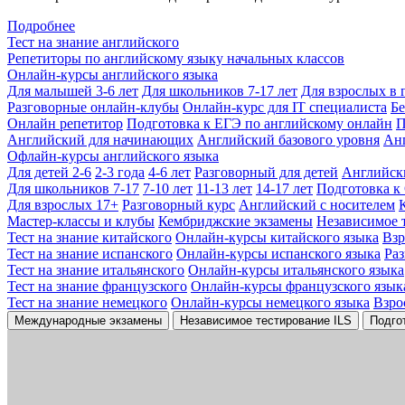
Подробнее
Тест на знание английского
Репетиторы по английскому языку начальных классов
Онлайн-курсы английского языка
Для малышей 3-6 лет
Для школьников 7-17 лет
Для взрослых в 
Разговорные онлайн-клубы
Онлайн-курс для IT специалиста
Бе
Онлайн репетитор
Подготовка к ЕГЭ по английскому онлайн
П
Английский для начинающих
Английский базового уровня
Ан
Офлайн-курсы английского языка
Для детей 2-6
2-3 года
4-6 лет
Разговорный для детей
Английск
Для школьников 7-17
7-10 лет
11-13 лет
14-17 лет
Подготовка к
Для взрослых 17+
Разговорный курс
Английский с носителем
Мастер-классы и клубы
Кембриджские экзамены
Независимое 
Тест на знание китайского
Онлайн-курсы китайского языка
Вз
Тест на знание испанского
Онлайн-курсы испанского языка
Ра
Тест на знание итальянского
Онлайн-курсы итальянского языка
Тест на знание французского
Онлайн-курсы французского язык
Тест на знание немецкого
Онлайн-курсы немецкого языка
Взро
Международные экзамены
Независимое тестирование ILS
Подго