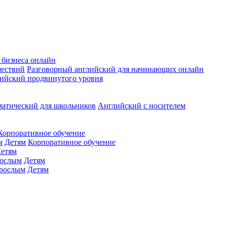
 бизнеса онлайн
шествий
Разговорный английский для начинающих онлайн
ийский продвинутого уровня
матический для школьников
Английский с носителем
Корпоративное обучение
м
Детям
Корпоративное обучение
етям
ослым
Детям
рослым
Детям