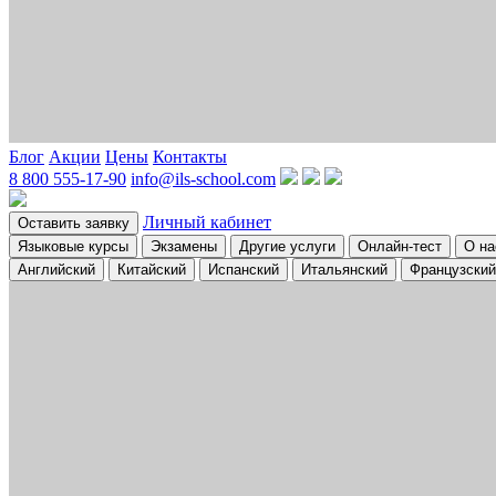
Блог
Акции
Цены
Контакты
8 800 555-17-90
info@ils-school.com
Личный кабинет
Оставить заявку
Языковые курсы
Экзамены
Другие услуги
Онлайн-тест
О на
Английский
Китайский
Испанский
Итальянский
Французский