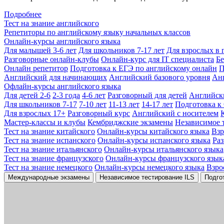
Подробнее
Тест на знание английского
Репетиторы по английскому языку начальных классов
Онлайн-курсы английского языка
Для малышей 3-6 лет
Для школьников 7-17 лет
Для взрослых в 
Разговорные онлайн-клубы
Онлайн-курс для IT специалиста
Бе
Онлайн репетитор
Подготовка к ЕГЭ по английскому онлайн
П
Английский для начинающих
Английский базового уровня
Ан
Офлайн-курсы английского языка
Для детей 2-6
2-3 года
4-6 лет
Разговорный для детей
Английск
Для школьников 7-17
7-10 лет
11-13 лет
14-17 лет
Подготовка к
Для взрослых 17+
Разговорный курс
Английский с носителем
Мастер-классы и клубы
Кембриджские экзамены
Независимое 
Тест на знание китайского
Онлайн-курсы китайского языка
Вз
Тест на знание испанского
Онлайн-курсы испанского языка
Ра
Тест на знание итальянского
Онлайн-курсы итальянского языка
Тест на знание французского
Онлайн-курсы французского язык
Тест на знание немецкого
Онлайн-курсы немецкого языка
Взро
Международные экзамены
Независимое тестирование ILS
Подго