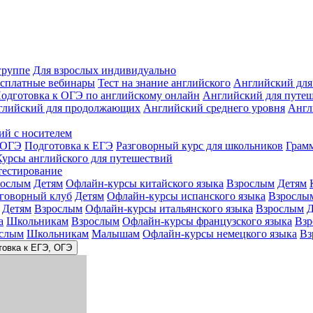
группе
Для взрослых индивидуально
сплатные вебинары
Тест на знание английского
Английский для
одготовка к ОГЭ по английскому онлайн
Английский для путе
глийский для продолжающих
Английский среднего уровня
Англ
ий с носителем
 ОГЭ
Подготовка к ЕГЭ
Разговорный курс для школьников
Грам
Курсы английского для путешествий
тестирование
рослым
Детям
Офлайн-курсы китайского языка
Взрослым
Детям
зговорный клуб
Детям
Офлайн-курсы испанского языка
Взрослы
Детям
Взрослым
Офлайн-курсы итальянского языка
Взрослым
Д
а
Школьникам
Взрослым
Офлайн-курсы французского языка
Взр
слым
Школьникам
Малышам
Офлайн-курсы немецкого языка
Вз
товка к ЕГЭ, ОГЭ