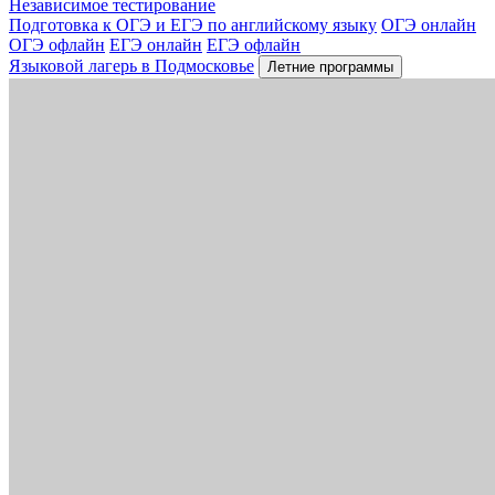
Независимое тестирование
Подготовка к ОГЭ и ЕГЭ по английскому языку
ОГЭ онлайн
ОГЭ офлайн
ЕГЭ онлайн
ЕГЭ офлайн
Языковой лагерь в Подмосковье
Летние программы