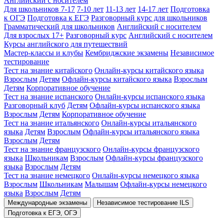
Английский с носителем
Для школьников 7-17
7-10 лет
11-13 лет
14-17 лет
Подготовка
к ОГЭ
Подготовка к ЕГЭ
Разговорный курс для школьников
Грамматический для школьников
Английский с носителем
Для взрослых 17+
Разговорный курс
Английский с носителем
Курсы английского для путешествий
Мастер-классы и клубы
Кембриджские экзамены
Независимое
тестирование
Тест на знание китайского
Онлайн-курсы китайского языка
Взрослым
Детям
Офлайн-курсы китайского языка
Взрослым
Детям
Корпоративное обучение
Тест на знание испанского
Онлайн-курсы испанского языка
Разговорный клуб
Детям
Офлайн-курсы испанского языка
Взрослым
Детям
Корпоративное обучение
Тест на знание итальянского
Онлайн-курсы итальянского
языка
Детям
Взрослым
Офлайн-курсы итальянского языка
Взрослым
Детям
Тест на знание французского
Онлайн-курсы французского
языка
Школьникам
Взрослым
Офлайн-курсы французского
языка
Взрослым
Детям
Тест на знание немецкого
Онлайн-курсы немецкого языка
Взрослым
Школьникам
Малышам
Офлайн-курсы немецкого
языка
Взрослым
Детям
Международные экзамены
Независимое тестирование ILS
Подготовка к ЕГЭ, ОГЭ