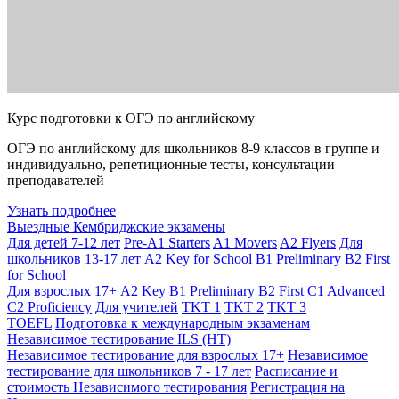
Курс подготовки к ОГЭ по английскому
ОГЭ по английскому для школьников 8-9 классов в группе и
индивидуально, репетиционные тесты, консультации
преподавателей
Узнать подробнее
Выездные Кембриджские экзамены
Для детей 7-12 лет
Pre-A1 Starters
A1 Movers
A2 Flyers
Для
школьников 13-17 лет
A2 Key for School
B1 Preliminary
B2 First
for School
Для взрослых 17+
A2 Key
B1 Preliminary
B2 First
C1 Advanced
C2 Proficiency
Для учителей
TKT 1
TKT 2
TKT 3
TOEFL
Подготовка к международным экзаменам
Независимое тестирование ILS (НТ)
Независимое тестирование для взрослых 17+
Независимое
тестирование для школьников 7 - 17 лет
Расписание и
стоимость Независимого тестирования
Регистрация на