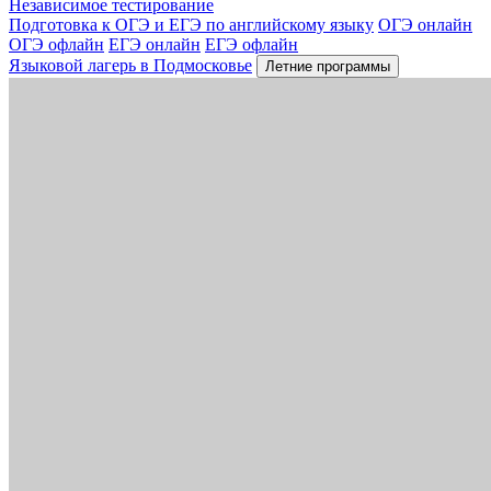
Независимое тестирование
Подготовка к ОГЭ и ЕГЭ по английскому языку
ОГЭ онлайн
ОГЭ офлайн
ЕГЭ онлайн
ЕГЭ офлайн
Языковой лагерь в Подмосковье
Летние программы