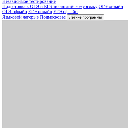
Независимое тестирование
Подготовка к ОГЭ и ЕГЭ по английскому языку
ОГЭ онлайн
ОГЭ офлайн
ЕГЭ онлайн
ЕГЭ офлайн
Языковой лагерь в Подмосковье
Летние программы