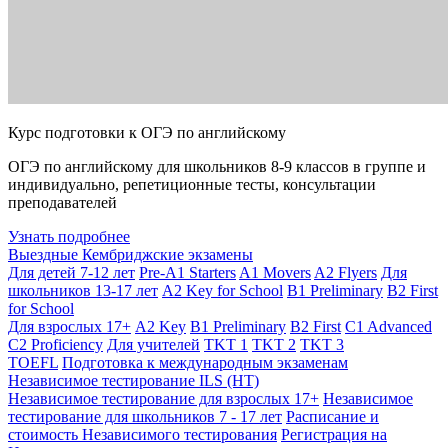
Курс подготовки к ОГЭ по английскому
ОГЭ по английскому для школьников 8-9 классов в группе и
индивидуально, репетиционные тесты, консультации
преподавателей
Узнать подробнее
Выездные Кембриджские экзамены
Для детей 7-12 лет
Pre-A1 Starters
A1 Movers
A2 Flyers
Для
школьников 13-17 лет
A2 Key for School
B1 Preliminary
B2 First
for School
Для взрослых 17+
A2 Key
B1 Preliminary
B2 First
C1 Advanced
C2 Proficiency
Для учителей
TKT 1
TKT 2
TKT 3
TOEFL
Подготовка к международным экзаменам
Независимое тестирование ILS (НТ)
Независимое тестирование для взрослых 17+
Независимое
тестирование для школьников 7 - 17 лет
Расписание и
стоимость Независимого тестирования
Регистрация на