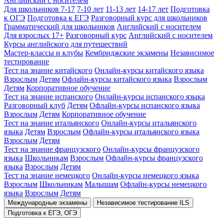
Английский с носителем
Для школьников 7-17
7-10 лет
11-13 лет
14-17 лет
Подготовка
к ОГЭ
Подготовка к ЕГЭ
Разговорный курс для школьников
Грамматический для школьников
Английский с носителем
Для взрослых 17+
Разговорный курс
Английский с носителем
Курсы английского для путешествий
Мастер-классы и клубы
Кембриджские экзамены
Независимое
тестирование
Тест на знание китайского
Онлайн-курсы китайского языка
Взрослым
Детям
Офлайн-курсы китайского языка
Взрослым
Детям
Корпоративное обучение
Тест на знание испанского
Онлайн-курсы испанского языка
Разговорный клуб
Детям
Офлайн-курсы испанского языка
Взрослым
Детям
Корпоративное обучение
Тест на знание итальянского
Онлайн-курсы итальянского
языка
Детям
Взрослым
Офлайн-курсы итальянского языка
Взрослым
Детям
Тест на знание французского
Онлайн-курсы французского
языка
Школьникам
Взрослым
Офлайн-курсы французского
языка
Взрослым
Детям
Тест на знание немецкого
Онлайн-курсы немецкого языка
Взрослым
Школьникам
Малышам
Офлайн-курсы немецкого
языка
Взрослым
Детям
Международные экзамены
Независимое тестирование ILS
Подготовка к ЕГЭ, ОГЭ