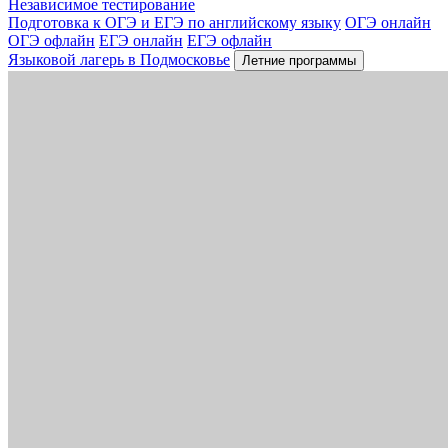
Независимое тестирование
Подготовка к ОГЭ и ЕГЭ по английскому языку
ОГЭ онлайн
ОГЭ офлайн
ЕГЭ онлайн
ЕГЭ офлайн
Языковой лагерь в Подмосковье
Летние программы