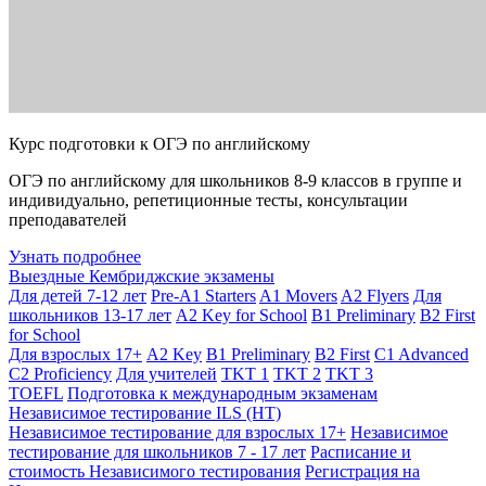
Курс подготовки к ОГЭ по английскому
ОГЭ по английскому для школьников 8-9 классов в группе и
индивидуально, репетиционные тесты, консультации
преподавателей
Узнать подробнее
Выездные Кембриджские экзамены
Для детей 7-12 лет
Pre-A1 Starters
A1 Movers
A2 Flyers
Для
школьников 13-17 лет
A2 Key for School
B1 Preliminary
B2 First
for School
Для взрослых 17+
A2 Key
B1 Preliminary
B2 First
C1 Advanced
C2 Proficiency
Для учителей
TKT 1
TKT 2
TKT 3
TOEFL
Подготовка к международным экзаменам
Независимое тестирование ILS (НТ)
Независимое тестирование для взрослых 17+
Независимое
тестирование для школьников 7 - 17 лет
Расписание и
стоимость Независимого тестирования
Регистрация на