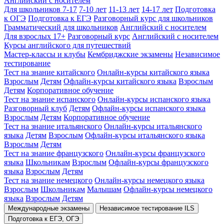
Английский с носителем
Для школьников 7-17
7-10 лет
11-13 лет
14-17 лет
Подготовка
к ОГЭ
Подготовка к ЕГЭ
Разговорный курс для школьников
Грамматический для школьников
Английский с носителем
Для взрослых 17+
Разговорный курс
Английский с носителем
Курсы английского для путешествий
Мастер-классы и клубы
Кембриджские экзамены
Независимое
тестирование
Тест на знание китайского
Онлайн-курсы китайского языка
Взрослым
Детям
Офлайн-курсы китайского языка
Взрослым
Детям
Корпоративное обучение
Тест на знание испанского
Онлайн-курсы испанского языка
Разговорный клуб
Детям
Офлайн-курсы испанского языка
Взрослым
Детям
Корпоративное обучение
Тест на знание итальянского
Онлайн-курсы итальянского
языка
Детям
Взрослым
Офлайн-курсы итальянского языка
Взрослым
Детям
Тест на знание французского
Онлайн-курсы французского
языка
Школьникам
Взрослым
Офлайн-курсы французского
языка
Взрослым
Детям
Тест на знание немецкого
Онлайн-курсы немецкого языка
Взрослым
Школьникам
Малышам
Офлайн-курсы немецкого
языка
Взрослым
Детям
Международные экзамены
Независимое тестирование ILS
Подготовка к ЕГЭ, ОГЭ