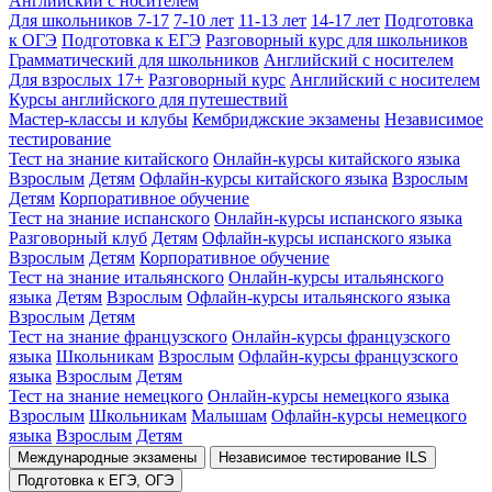
Английский с носителем
Для школьников 7-17
7-10 лет
11-13 лет
14-17 лет
Подготовка
к ОГЭ
Подготовка к ЕГЭ
Разговорный курс для школьников
Грамматический для школьников
Английский с носителем
Для взрослых 17+
Разговорный курс
Английский с носителем
Курсы английского для путешествий
Мастер-классы и клубы
Кембриджские экзамены
Независимое
тестирование
Тест на знание китайского
Онлайн-курсы китайского языка
Взрослым
Детям
Офлайн-курсы китайского языка
Взрослым
Детям
Корпоративное обучение
Тест на знание испанского
Онлайн-курсы испанского языка
Разговорный клуб
Детям
Офлайн-курсы испанского языка
Взрослым
Детям
Корпоративное обучение
Тест на знание итальянского
Онлайн-курсы итальянского
языка
Детям
Взрослым
Офлайн-курсы итальянского языка
Взрослым
Детям
Тест на знание французского
Онлайн-курсы французского
языка
Школьникам
Взрослым
Офлайн-курсы французского
языка
Взрослым
Детям
Тест на знание немецкого
Онлайн-курсы немецкого языка
Взрослым
Школьникам
Малышам
Офлайн-курсы немецкого
языка
Взрослым
Детям
Международные экзамены
Независимое тестирование ILS
Подготовка к ЕГЭ, ОГЭ