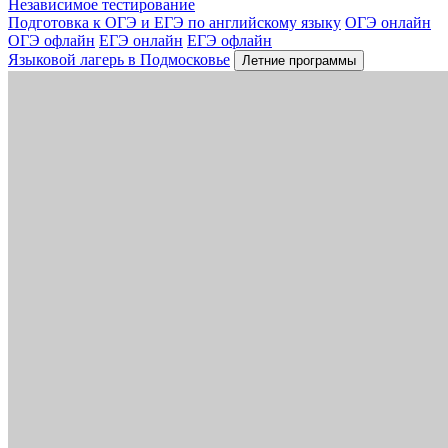
Независимое тестирование
Подготовка к ОГЭ и ЕГЭ по английскому языку
ОГЭ онлайн
ОГЭ офлайн
ЕГЭ онлайн
ЕГЭ офлайн
Языковой лагерь в Подмосковье
Летние программы