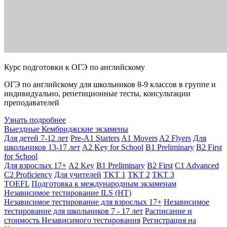
Курс подготовки к ОГЭ по английскому
ОГЭ по английскому для школьников 8-9 классов в группе и
индивидуально, репетиционные тесты, консультации
преподавателей
Узнать подробнее
Выездные Кембриджские экзамены
Для детей 7-12 лет
Pre-A1 Starters
A1 Movers
A2 Flyers
Для
школьников 13-17 лет
A2 Key for School
B1 Preliminary
B2 First
for School
Для взрослых 17+
A2 Key
B1 Preliminary
B2 First
C1 Advanced
C2 Proficiency
Для учителей
TKT 1
TKT 2
TKT 3
TOEFL
Подготовка к международным экзаменам
Независимое тестирование ILS (НТ)
Независимое тестирование для взрослых 17+
Независимое
тестирование для школьников 7 - 17 лет
Расписание и
стоимость Независимого тестирования
Регистрация на