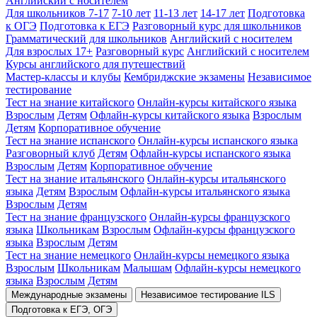
Английский с носителем
Для школьников 7-17
7-10 лет
11-13 лет
14-17 лет
Подготовка
к ОГЭ
Подготовка к ЕГЭ
Разговорный курс для школьников
Грамматический для школьников
Английский с носителем
Для взрослых 17+
Разговорный курс
Английский с носителем
Курсы английского для путешествий
Мастер-классы и клубы
Кембриджские экзамены
Независимое
тестирование
Тест на знание китайского
Онлайн-курсы китайского языка
Взрослым
Детям
Офлайн-курсы китайского языка
Взрослым
Детям
Корпоративное обучение
Тест на знание испанского
Онлайн-курсы испанского языка
Разговорный клуб
Детям
Офлайн-курсы испанского языка
Взрослым
Детям
Корпоративное обучение
Тест на знание итальянского
Онлайн-курсы итальянского
языка
Детям
Взрослым
Офлайн-курсы итальянского языка
Взрослым
Детям
Тест на знание французского
Онлайн-курсы французского
языка
Школьникам
Взрослым
Офлайн-курсы французского
языка
Взрослым
Детям
Тест на знание немецкого
Онлайн-курсы немецкого языка
Взрослым
Школьникам
Малышам
Офлайн-курсы немецкого
языка
Взрослым
Детям
Международные экзамены
Независимое тестирование ILS
Подготовка к ЕГЭ, ОГЭ