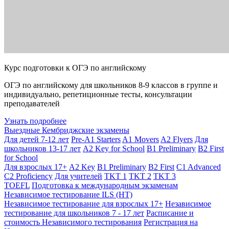
Курс подготовки к ОГЭ по английскому
ОГЭ по английскому для школьников 8-9 классов в группе и
индивидуально, репетиционные тесты, консультации
преподавателей
Узнать подробнее
Выездные Кембриджские экзамены
Для детей 7-12 лет
Pre-A1 Starters
A1 Movers
A2 Flyers
Для
школьников 13-17 лет
A2 Key for School
B1 Preliminary
B2 First
for School
Для взрослых 17+
A2 Key
B1 Preliminary
B2 First
C1 Advanced
C2 Proficiency
Для учителей
TKT 1
TKT 2
TKT 3
TOEFL
Подготовка к международным экзаменам
Независимое тестирование ILS (НТ)
Независимое тестирование для взрослых 17+
Независимое
тестирование для школьников 7 - 17 лет
Расписание и
стоимость Независимого тестирования
Регистрация на