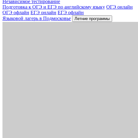
Независимое тестирование
Подготовка к ОГЭ и ЕГЭ по английскому языку
ОГЭ онлайн
ОГЭ офлайн
ЕГЭ онлайн
ЕГЭ офлайн
Языковой лагерь в Подмосковье
Летние программы