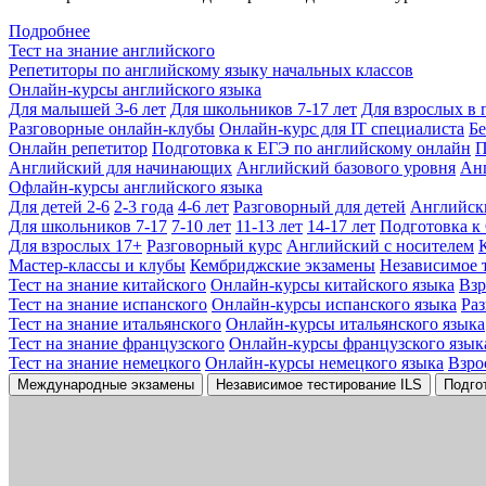
Подробнее
Тест на знание английского
Репетиторы по английскому языку начальных классов
Онлайн-курсы английского языка
Для малышей 3-6 лет
Для школьников 7-17 лет
Для взрослых в 
Разговорные онлайн-клубы
Онлайн-курс для IT специалиста
Бе
Онлайн репетитор
Подготовка к ЕГЭ по английскому онлайн
П
Английский для начинающих
Английский базового уровня
Ан
Офлайн-курсы английского языка
Для детей 2-6
2-3 года
4-6 лет
Разговорный для детей
Английск
Для школьников 7-17
7-10 лет
11-13 лет
14-17 лет
Подготовка к
Для взрослых 17+
Разговорный курс
Английский с носителем
Мастер-классы и клубы
Кембриджские экзамены
Независимое 
Тест на знание китайского
Онлайн-курсы китайского языка
Вз
Тест на знание испанского
Онлайн-курсы испанского языка
Ра
Тест на знание итальянского
Онлайн-курсы итальянского языка
Тест на знание французского
Онлайн-курсы французского язык
Тест на знание немецкого
Онлайн-курсы немецкого языка
Взро
Международные экзамены
Независимое тестирование ILS
Подго