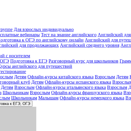
группе
Для взрослых индивидуально
сплатные вебинары
Тест на знание английского
Английский для
одготовка к ОГЭ по английскому онлайн
Английский для путе
глийский для продолжающих
Английский среднего уровня
Англ
ий с носителем
 ОГЭ
Подготовка к ЕГЭ
Разговорный курс для школьников
Грам
Курсы английского для путешествий
тестирование
рослым
Детям
Офлайн-курсы китайского языка
Взрослым
Детям
зговорный клуб
Детям
Офлайн-курсы испанского языка
Взрослы
Детям
Взрослым
Офлайн-курсы итальянского языка
Взрослым
Д
а
Школьникам
Взрослым
Офлайн-курсы французского языка
Взр
слым
Школьникам
Малышам
Офлайн-курсы немецкого языка
Вз
товка к ЕГЭ, ОГЭ