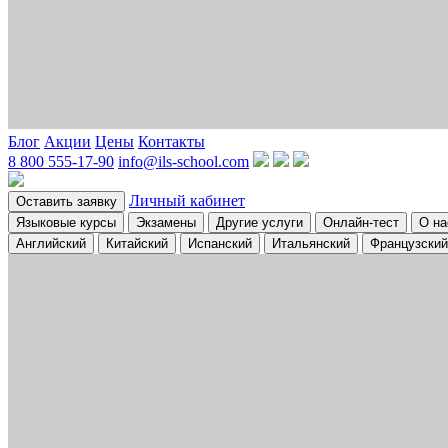
Блог
Акции
Цены
Контакты
8 800 555-17-90
info@ils-school.com
Личный кабинет
Оставить заявку
Языковые курсы
Экзамены
Другие услуги
Онлайн-тест
О на
Английский
Китайский
Испанский
Итальянский
Французский