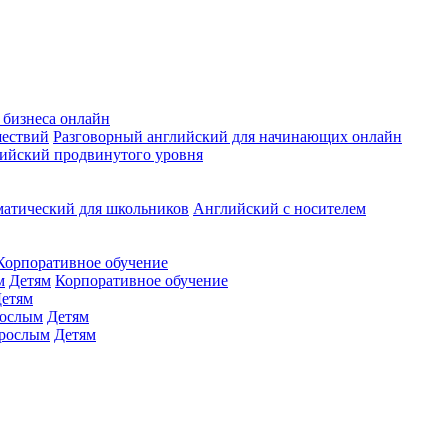
 бизнеса онлайн
шествий
Разговорный английский для начинающих онлайн
ийский продвинутого уровня
матический для школьников
Английский с носителем
Корпоративное обучение
м
Детям
Корпоративное обучение
етям
ослым
Детям
рослым
Детям