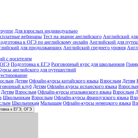
группе
Для взрослых индивидуально
сплатные вебинары
Тест на знание английского
Английский для
одготовка к ОГЭ по английскому онлайн
Английский для путе
глийский для продолжающих
Английский среднего уровня
Англ
ий с носителем
 ОГЭ
Подготовка к ЕГЭ
Разговорный курс для школьников
Грам
Курсы английского для путешествий
тестирование
рослым
Детям
Офлайн-курсы китайского языка
Взрослым
Детям
зговорный клуб
Детям
Офлайн-курсы испанского языка
Взрослы
Детям
Взрослым
Офлайн-курсы итальянского языка
Взрослым
Д
а
Школьникам
Взрослым
Офлайн-курсы французского языка
Взр
слым
Школьникам
Малышам
Офлайн-курсы немецкого языка
Вз
товка к ЕГЭ, ОГЭ