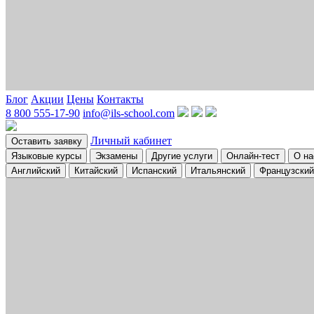
Блог
Акции
Цены
Контакты
8 800 555-17-90
info@ils-school.com
Личный кабинет
Оставить заявку
Языковые курсы
Экзамены
Другие услуги
Онлайн-тест
О на
Английский
Китайский
Испанский
Итальянский
Французский