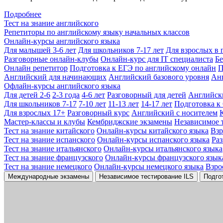
Подробнее
Тест на знание английского
Репетиторы по английскому языку начальных классов
Онлайн-курсы английского языка
Для малышей 3-6 лет
Для школьников 7-17 лет
Для взрослых в 
Разговорные онлайн-клубы
Онлайн-курс для IT специалиста
Бе
Онлайн репетитор
Подготовка к ЕГЭ по английскому онлайн
П
Английский для начинающих
Английский базового уровня
Ан
Офлайн-курсы английского языка
Для детей 2-6
2-3 года
4-6 лет
Разговорный для детей
Английск
Для школьников 7-17
7-10 лет
11-13 лет
14-17 лет
Подготовка к
Для взрослых 17+
Разговорный курс
Английский с носителем
Мастер-классы и клубы
Кембриджские экзамены
Независимое 
Тест на знание китайского
Онлайн-курсы китайского языка
Вз
Тест на знание испанского
Онлайн-курсы испанского языка
Ра
Тест на знание итальянского
Онлайн-курсы итальянского языка
Тест на знание французского
Онлайн-курсы французского язык
Тест на знание немецкого
Онлайн-курсы немецкого языка
Взро
Международные экзамены
Независимое тестирование ILS
Подго