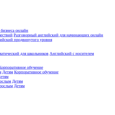
 бизнеса онлайн
шествий
Разговорный английский для начинающих онлайн
ийский продвинутого уровня
матический для школьников
Английский с носителем
Корпоративное обучение
м
Детям
Корпоративное обучение
етям
ослым
Детям
рослым
Детям