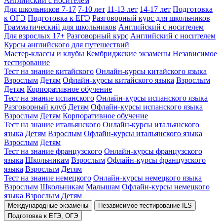
Английский с носителем
Для школьников 7-17
7-10 лет
11-13 лет
14-17 лет
Подготовка
к ОГЭ
Подготовка к ЕГЭ
Разговорный курс для школьников
Грамматический для школьников
Английский с носителем
Для взрослых 17+
Разговорный курс
Английский с носителем
Курсы английского для путешествий
Мастер-классы и клубы
Кембриджские экзамены
Независимое
тестирование
Тест на знание китайского
Онлайн-курсы китайского языка
Взрослым
Детям
Офлайн-курсы китайского языка
Взрослым
Детям
Корпоративное обучение
Тест на знание испанского
Онлайн-курсы испанского языка
Разговорный клуб
Детям
Офлайн-курсы испанского языка
Взрослым
Детям
Корпоративное обучение
Тест на знание итальянского
Онлайн-курсы итальянского
языка
Детям
Взрослым
Офлайн-курсы итальянского языка
Взрослым
Детям
Тест на знание французского
Онлайн-курсы французского
языка
Школьникам
Взрослым
Офлайн-курсы французского
языка
Взрослым
Детям
Тест на знание немецкого
Онлайн-курсы немецкого языка
Взрослым
Школьникам
Малышам
Офлайн-курсы немецкого
языка
Взрослым
Детям
Международные экзамены
Независимое тестирование ILS
Подготовка к ЕГЭ, ОГЭ