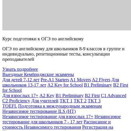
Курс подготовки к ОГЭ по английскому
ОГЭ по английскому для школьников 8-9 классов в группе и
индивидуально, репетиционные тесты, консультации
преподавателей
Узнать подробнее
Выездные Кембриджские экзамены
Для детей 7-12 лет
Pre-A1 Starters
A1 Movers
A2 Flyers
Для
школьников 13-17 лет
A2 Key for School
B1 Preliminary
B2 First
for School
Для взрослых 17+
A2 Key
B1 Preliminary
B2 First
C1 Advanced
C2 Proficiency
Для учителей
TKT 1
TKT 2
TKT 3
TOEFL
Подготовка к международным экзаменам
Независимое тестирование ILS (НТ)
Независимое тестирование для взрослых 17+
Независимое
тестирование для школьников 7 - 17 лет
Расписание и
стоимость Независимого тестирования
Регистрация на