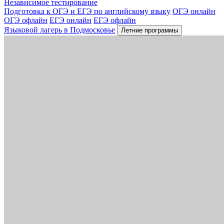
Независимое тестирование
Подготовка к ОГЭ и ЕГЭ по английскому языку
ОГЭ онлайн
ОГЭ офлайн
ЕГЭ онлайн
ЕГЭ офлайн
Языковой лагерь в Подмосковье
Летние программы