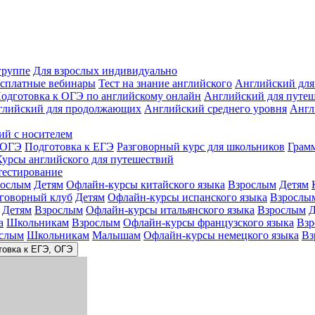
группе
Для взрослых индивидуально
сплатные вебинары
Тест на знание английского
Английский для
одготовка к ОГЭ по английскому онлайн
Английский для путе
глийский для продолжающих
Английский среднего уровня
Англ
ий с носителем
 ОГЭ
Подготовка к ЕГЭ
Разговорный курс для школьников
Грам
Курсы английского для путешествий
тестирование
рослым
Детям
Офлайн-курсы китайского языка
Взрослым
Детям
зговорный клуб
Детям
Офлайн-курсы испанского языка
Взрослы
Детям
Взрослым
Офлайн-курсы итальянского языка
Взрослым
Д
а
Школьникам
Взрослым
Офлайн-курсы французского языка
Взр
слым
Школьникам
Малышам
Офлайн-курсы немецкого языка
Вз
товка к ЕГЭ, ОГЭ