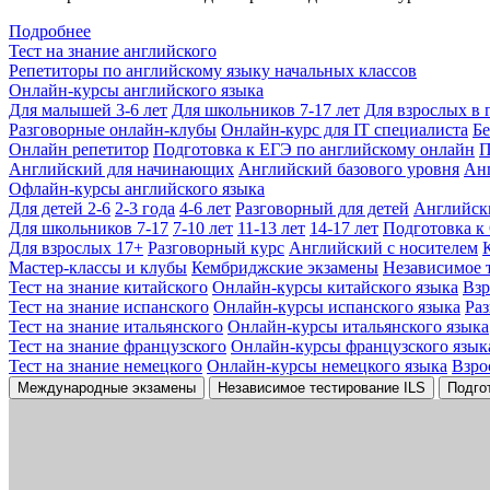
Подробнее
Тест на знание английского
Репетиторы по английскому языку начальных классов
Онлайн-курсы английского языка
Для малышей 3-6 лет
Для школьников 7-17 лет
Для взрослых в 
Разговорные онлайн-клубы
Онлайн-курс для IT специалиста
Бе
Онлайн репетитор
Подготовка к ЕГЭ по английскому онлайн
П
Английский для начинающих
Английский базового уровня
Ан
Офлайн-курсы английского языка
Для детей 2-6
2-3 года
4-6 лет
Разговорный для детей
Английск
Для школьников 7-17
7-10 лет
11-13 лет
14-17 лет
Подготовка к
Для взрослых 17+
Разговорный курс
Английский с носителем
Мастер-классы и клубы
Кембриджские экзамены
Независимое 
Тест на знание китайского
Онлайн-курсы китайского языка
Вз
Тест на знание испанского
Онлайн-курсы испанского языка
Ра
Тест на знание итальянского
Онлайн-курсы итальянского языка
Тест на знание французского
Онлайн-курсы французского язык
Тест на знание немецкого
Онлайн-курсы немецкого языка
Взро
Международные экзамены
Независимое тестирование ILS
Подго