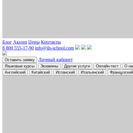
Блог
Акции
Цены
Контакты
8 800 555-17-90
info@ils-school.com
Личный кабинет
Оставить заявку
Языковые курсы
Экзамены
Другие услуги
Онлайн-тест
О на
Английский
Китайский
Испанский
Итальянский
Французский