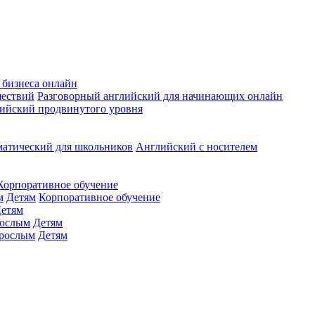
 бизнеса онлайн
шествий
Разговорный английский для начинающих онлайн
ийский продвинутого уровня
матический для школьников
Английский с носителем
Корпоративное обучение
м
Детям
Корпоративное обучение
етям
ослым
Детям
рослым
Детям