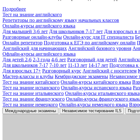
Подробнее
Тест на знание английского
Репетиторы по английскому языку начальных классов
Онлайн-курсы английского языка
Для малышей 3-6 лет
Для школьников 7-17 лет
Для взрослых в 
Разговорные онлайн-клубы
Онлайн-курс для IT специалиста
Бе
Онлайн репетитор
Подготовка к ЕГЭ по английскому онлайн
П
Английский для начинающих
Английский базового уровня
Ан
Офлайн-курсы английского языка
Для детей 2-6
2-3 года
4-6 лет
Разговорный для детей
Английск
Для школьников 7-17
7-10 лет
11-13 лет
14-17 лет
Подготовка к
Для взрослых 17+
Разговорный курс
Английский с носителем
Мастер-классы и клубы
Кембриджские экзамены
Независимое 
Тест на знание китайского
Онлайн-курсы китайского языка
Вз
Тест на знание испанского
Онлайн-курсы испанского языка
Ра
Тест на знание итальянского
Онлайн-курсы итальянского языка
Тест на знание французского
Онлайн-курсы французского язык
Тест на знание немецкого
Онлайн-курсы немецкого языка
Взро
Международные экзамены
Независимое тестирование ILS
Подго