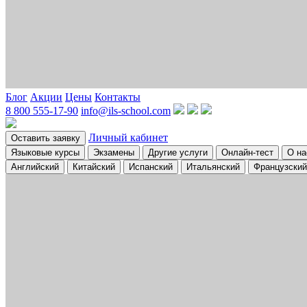
Блог
Акции
Цены
Контакты
8 800 555-17-90
info@ils-school.com
Личный кабинет
Оставить заявку
Языковые курсы
Экзамены
Другие услуги
Онлайн-тест
О на
Английский
Китайский
Испанский
Итальянский
Французский