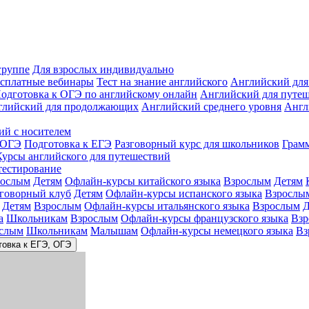
группе
Для взрослых индивидуально
сплатные вебинары
Тест на знание английского
Английский для
одготовка к ОГЭ по английскому онлайн
Английский для путе
глийский для продолжающих
Английский среднего уровня
Англ
ий с носителем
 ОГЭ
Подготовка к ЕГЭ
Разговорный курс для школьников
Грам
Курсы английского для путешествий
тестирование
рослым
Детям
Офлайн-курсы китайского языка
Взрослым
Детям
зговорный клуб
Детям
Офлайн-курсы испанского языка
Взрослы
Детям
Взрослым
Офлайн-курсы итальянского языка
Взрослым
Д
а
Школьникам
Взрослым
Офлайн-курсы французского языка
Взр
слым
Школьникам
Малышам
Офлайн-курсы немецкого языка
Вз
товка к ЕГЭ, ОГЭ