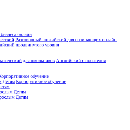
 бизнеса онлайн
шествий
Разговорный английский для начинающих онлайн
ийский продвинутого уровня
матический для школьников
Английский с носителем
Корпоративное обучение
м
Детям
Корпоративное обучение
етям
ослым
Детям
рослым
Детям