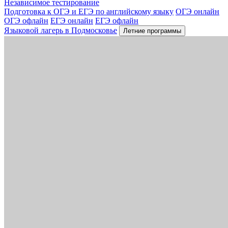
Независимое тестирование
Подготовка к ОГЭ и ЕГЭ по английскому языку
ОГЭ онлайн
ОГЭ офлайн
ЕГЭ онлайн
ЕГЭ офлайн
Языковой лагерь в Подмосковье
Летние программы