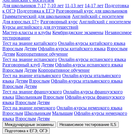
Английский с носителем
Для школьников 7-17
7-10 лет
11-13 лет
14-17 лет
Подготовка
к ОГЭ
Подготовка к ЕГЭ
Разговорный курс для школьников
Грамматический для школьников
Английский с носителем
Для взрослых 17+
Разговорный курс
Английский с носителем
Курсы английского для путешествий
Мастер-классы и клубы
Кембриджские экзамены
Независимое
тестирование
Тест на знание китайского
Онлайн-курсы китайского языка
Взрослым
Детям
Офлайн-курсы китайского языка
Взрослым
Детям
Корпоративное обучение
Тест на знание испанского
Онлайн-курсы испанского языка
Разговорный клуб
Детям
Офлайн-курсы испанского языка
Взрослым
Детям
Корпоративное обучение
Тест на знание итальянского
Онлайн-курсы итальянского
языка
Детям
Взрослым
Офлайн-курсы итальянского языка
Взрослым
Детям
Тест на знание французского
Онлайн-курсы французского
языка
Школьникам
Взрослым
Офлайн-курсы французского
языка
Взрослым
Детям
Тест на знание немецкого
Онлайн-курсы немецкого языка
Взрослым
Школьникам
Малышам
Офлайн-курсы немецкого
языка
Взрослым
Детям
Международные экзамены
Независимое тестирование ILS
Подготовка к ЕГЭ, ОГЭ