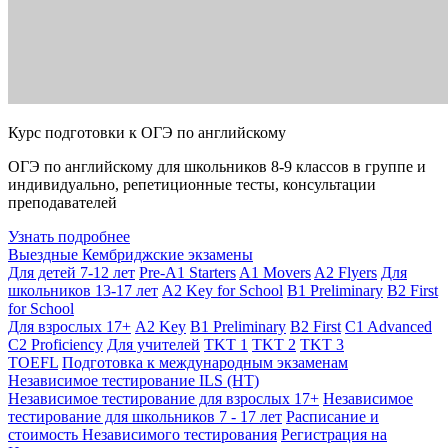
Курс подготовки к ОГЭ по английскому
ОГЭ по английскому для школьников 8-9 классов в группе и
индивидуально, репетиционные тесты, консультации
преподавателей
Узнать подробнее
Выездные Кембриджские экзамены
Для детей 7-12 лет
Pre-A1 Starters
A1 Movers
A2 Flyers
Для
школьников 13-17 лет
A2 Key for School
B1 Preliminary
B2 First
for School
Для взрослых 17+
A2 Key
B1 Preliminary
B2 First
C1 Advanced
C2 Proficiency
Для учителей
TKT 1
TKT 2
TKT 3
TOEFL
Подготовка к международным экзаменам
Независимое тестирование ILS (НТ)
Независимое тестирование для взрослых 17+
Независимое
тестирование для школьников 7 - 17 лет
Расписание и
стоимость Независимого тестирования
Регистрация на