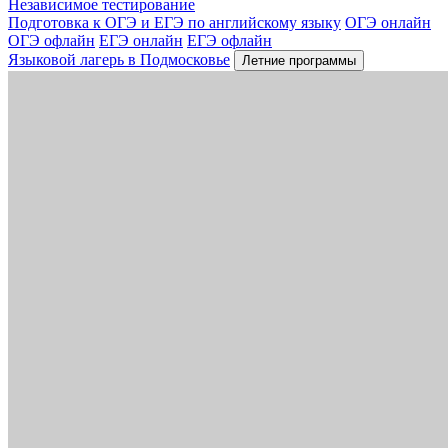
Независимое тестирование
Подготовка к ОГЭ и ЕГЭ по английскому языку
ОГЭ онлайн
ОГЭ офлайн
ЕГЭ онлайн
ЕГЭ офлайн
Языковой лагерь в Подмосковье
Летние программы