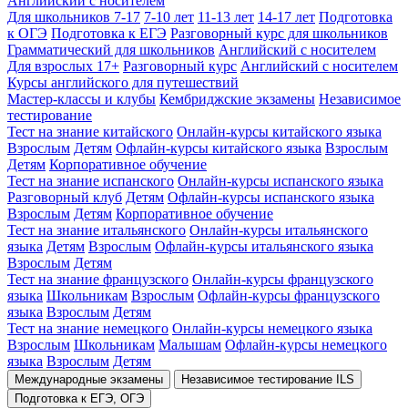
Английский с носителем
Для школьников 7-17
7-10 лет
11-13 лет
14-17 лет
Подготовка
к ОГЭ
Подготовка к ЕГЭ
Разговорный курс для школьников
Грамматический для школьников
Английский с носителем
Для взрослых 17+
Разговорный курс
Английский с носителем
Курсы английского для путешествий
Мастер-классы и клубы
Кембриджские экзамены
Независимое
тестирование
Тест на знание китайского
Онлайн-курсы китайского языка
Взрослым
Детям
Офлайн-курсы китайского языка
Взрослым
Детям
Корпоративное обучение
Тест на знание испанского
Онлайн-курсы испанского языка
Разговорный клуб
Детям
Офлайн-курсы испанского языка
Взрослым
Детям
Корпоративное обучение
Тест на знание итальянского
Онлайн-курсы итальянского
языка
Детям
Взрослым
Офлайн-курсы итальянского языка
Взрослым
Детям
Тест на знание французского
Онлайн-курсы французского
языка
Школьникам
Взрослым
Офлайн-курсы французского
языка
Взрослым
Детям
Тест на знание немецкого
Онлайн-курсы немецкого языка
Взрослым
Школьникам
Малышам
Офлайн-курсы немецкого
языка
Взрослым
Детям
Международные экзамены
Независимое тестирование ILS
Подготовка к ЕГЭ, ОГЭ