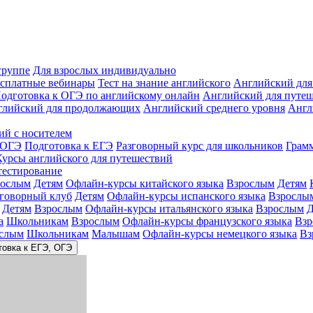
группе
Для взрослых индивидуально
сплатные вебинары
Тест на знание английского
Английский для
одготовка к ОГЭ по английскому онлайн
Английский для путе
глийский для продолжающих
Английский среднего уровня
Англ
ий с носителем
 ОГЭ
Подготовка к ЕГЭ
Разговорный курс для школьников
Грам
Курсы английского для путешествий
тестирование
рослым
Детям
Офлайн-курсы китайского языка
Взрослым
Детям
зговорный клуб
Детям
Офлайн-курсы испанского языка
Взрослы
Детям
Взрослым
Офлайн-курсы итальянского языка
Взрослым
Д
а
Школьникам
Взрослым
Офлайн-курсы французского языка
Взр
слым
Школьникам
Малышам
Офлайн-курсы немецкого языка
Вз
товка к ЕГЭ, ОГЭ