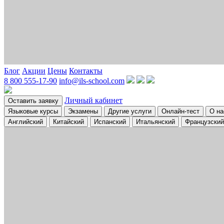
Блог
Акции
Цены
Контакты
8 800 555-17-90
info@ils-school.com
Личный кабинет
Оставить заявку
Языковые курсы
Экзамены
Другие услуги
Онлайн-тест
О на
Английский
Китайский
Испанский
Итальянский
Французский