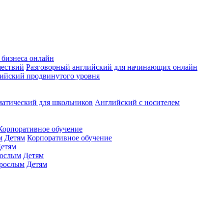
 бизнеса онлайн
шествий
Разговорный английский для начинающих онлайн
ийский продвинутого уровня
матический для школьников
Английский с носителем
Корпоративное обучение
м
Детям
Корпоративное обучение
етям
ослым
Детям
рослым
Детям