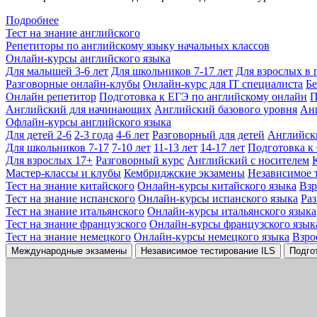
Подробнее
Тест на знание английского
Репетиторы по английскому языку начальных классов
Онлайн-курсы английского языка
Для малышей 3-6 лет
Для школьников 7-17 лет
Для взрослых в 
Разговорные онлайн-клубы
Онлайн-курс для IT специалиста
Бе
Онлайн репетитор
Подготовка к ЕГЭ по английскому онлайн
П
Английский для начинающих
Английский базового уровня
Ан
Офлайн-курсы английского языка
Для детей 2-6
2-3 года
4-6 лет
Разговорный для детей
Английск
Для школьников 7-17
7-10 лет
11-13 лет
14-17 лет
Подготовка к
Для взрослых 17+
Разговорный курс
Английский с носителем
Мастер-классы и клубы
Кембриджские экзамены
Независимое 
Тест на знание китайского
Онлайн-курсы китайского языка
Вз
Тест на знание испанского
Онлайн-курсы испанского языка
Ра
Тест на знание итальянского
Онлайн-курсы итальянского языка
Тест на знание французского
Онлайн-курсы французского язык
Тест на знание немецкого
Онлайн-курсы немецкого языка
Взро
Международные экзамены
Независимое тестирование ILS
Подго