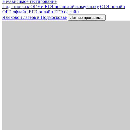
Независимое тестирование
Подготовка к ОГЭ и ЕГЭ по английскому языку
ОГЭ онлайн
ОГЭ офлайн
ЕГЭ онлайн
ЕГЭ офлайн
Языковой лагерь в Подмосковье
Летние программы