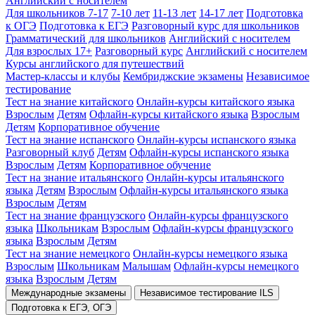
Английский с носителем
Для школьников 7-17
7-10 лет
11-13 лет
14-17 лет
Подготовка
к ОГЭ
Подготовка к ЕГЭ
Разговорный курс для школьников
Грамматический для школьников
Английский с носителем
Для взрослых 17+
Разговорный курс
Английский с носителем
Курсы английского для путешествий
Мастер-классы и клубы
Кембриджские экзамены
Независимое
тестирование
Тест на знание китайского
Онлайн-курсы китайского языка
Взрослым
Детям
Офлайн-курсы китайского языка
Взрослым
Детям
Корпоративное обучение
Тест на знание испанского
Онлайн-курсы испанского языка
Разговорный клуб
Детям
Офлайн-курсы испанского языка
Взрослым
Детям
Корпоративное обучение
Тест на знание итальянского
Онлайн-курсы итальянского
языка
Детям
Взрослым
Офлайн-курсы итальянского языка
Взрослым
Детям
Тест на знание французского
Онлайн-курсы французского
языка
Школьникам
Взрослым
Офлайн-курсы французского
языка
Взрослым
Детям
Тест на знание немецкого
Онлайн-курсы немецкого языка
Взрослым
Школьникам
Малышам
Офлайн-курсы немецкого
языка
Взрослым
Детям
Международные экзамены
Независимое тестирование ILS
Подготовка к ЕГЭ, ОГЭ