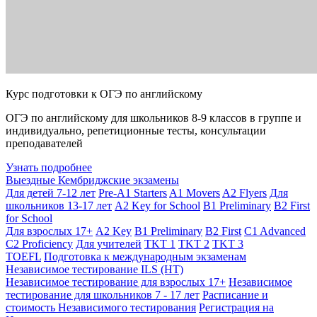
Курс подготовки к ОГЭ по английскому
ОГЭ по английскому для школьников 8-9 классов в группе и
индивидуально, репетиционные тесты, консультации
преподавателей
Узнать подробнее
Выездные Кембриджские экзамены
Для детей 7-12 лет
Pre-A1 Starters
A1 Movers
A2 Flyers
Для
школьников 13-17 лет
A2 Key for School
B1 Preliminary
B2 First
for School
Для взрослых 17+
A2 Key
B1 Preliminary
B2 First
C1 Advanced
C2 Proficiency
Для учителей
TKT 1
TKT 2
TKT 3
TOEFL
Подготовка к международным экзаменам
Независимое тестирование ILS (НТ)
Независимое тестирование для взрослых 17+
Независимое
тестирование для школьников 7 - 17 лет
Расписание и
стоимость Независимого тестирования
Регистрация на