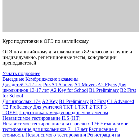
Курс подготовки к ОГЭ по английскому
ОГЭ по английскому для школьников 8-9 классов в группе и
индивидуально, репетиционные тесты, консультации
преподавателей
Узнать подробнее
Выездные Кембриджские экзамены
Для детей 7-12 лет
Pre-A1 Starters
A1 Movers
A2 Flyers
Для
школьников 13-17 лет
A2 Key for School
B1 Preliminary
B2 First
for School
Для взрослых 17+
A2 Key
B1 Preliminary
B2 First
C1 Advanced
C2 Proficiency
Для учителей
TKT 1
TKT 2
TKT 3
TOEFL
Подготовка к международным экзаменам
Независимое тестирование ILS (НТ)
Независимое тестирование для взрослых 17+
Независимое
тестирование для школьников 7 - 17 лет
Расписание и
стоимость Независимого тестирования
Регистрация на