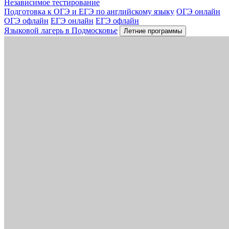
Независимое тестирование
Подготовка к ОГЭ и ЕГЭ по английскому языку
ОГЭ онлайн
ОГЭ офлайн
ЕГЭ онлайн
ЕГЭ офлайн
Языковой лагерь в Подмосковье
Летние программы