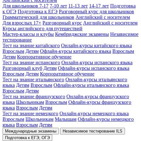
Английский с носителем
Для школьников 7-17
7-10 лет
11-13 лет
14-17 лет
Подготовка
к ОГЭ
Подготовка к ЕГЭ
Разговорный курс для школьников
Грамматический для школьников
Английский с носителем
Для взрослых 17+
Разговорный курс
Английский с носителем
Курсы английского для путешествий
Мастер-классы и клубы
Кембриджские экзамены
Независимое
тестирование
Тест на знание китайского
Онлайн-курсы китайского языка
Взрослым
Детям
Офлайн-курсы китайского языка
Взрослым
Детям
Корпоративное обучение
Тест на знание испанского
Онлайн-курсы испанского языка
Разговорный клуб
Детям
Офлайн-курсы испанского языка
Взрослым
Детям
Корпоративное обучение
Тест на знание итальянского
Онлайн-курсы итальянского
языка
Детям
Взрослым
Офлайн-курсы итальянского языка
Взрослым
Детям
Тест на знание французского
Онлайн-курсы французского
языка
Школьникам
Взрослым
Офлайн-курсы французского
языка
Взрослым
Детям
Тест на знание немецкого
Онлайн-курсы немецкого языка
Взрослым
Школьникам
Малышам
Офлайн-курсы немецкого
языка
Взрослым
Детям
Международные экзамены
Независимое тестирование ILS
Подготовка к ЕГЭ, ОГЭ