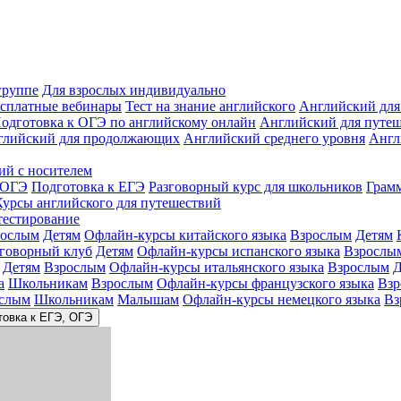
группе
Для взрослых индивидуально
сплатные вебинары
Тест на знание английского
Английский для
одготовка к ОГЭ по английскому онлайн
Английский для путе
глийский для продолжающих
Английский среднего уровня
Англ
ий с носителем
 ОГЭ
Подготовка к ЕГЭ
Разговорный курс для школьников
Грам
Курсы английского для путешествий
тестирование
рослым
Детям
Офлайн-курсы китайского языка
Взрослым
Детям
зговорный клуб
Детям
Офлайн-курсы испанского языка
Взрослы
Детям
Взрослым
Офлайн-курсы итальянского языка
Взрослым
Д
а
Школьникам
Взрослым
Офлайн-курсы французского языка
Взр
слым
Школьникам
Малышам
Офлайн-курсы немецкого языка
Вз
товка к ЕГЭ, ОГЭ