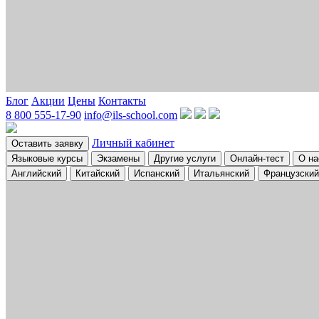
Блог
Акции
Цены
Контакты
8 800 555-17-90
info@ils-school.com
Личный кабинет
Оставить заявку
Языковые курсы
Экзамены
Другие услуги
Онлайн-тест
О на
Английский
Китайский
Испанский
Итальянский
Французский