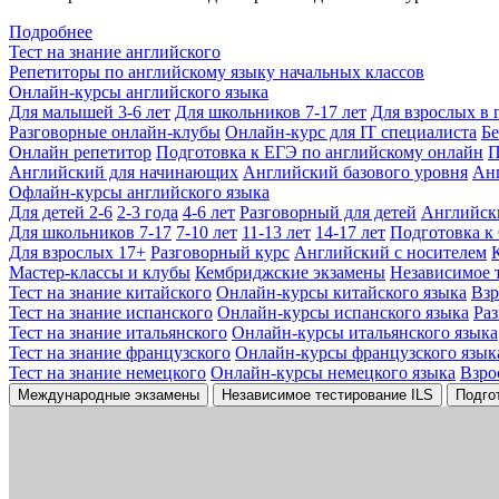
Подробнее
Тест на знание английского
Репетиторы по английскому языку начальных классов
Онлайн-курсы английского языка
Для малышей 3-6 лет
Для школьников 7-17 лет
Для взрослых в 
Разговорные онлайн-клубы
Онлайн-курс для IT специалиста
Бе
Онлайн репетитор
Подготовка к ЕГЭ по английскому онлайн
П
Английский для начинающих
Английский базового уровня
Ан
Офлайн-курсы английского языка
Для детей 2-6
2-3 года
4-6 лет
Разговорный для детей
Английск
Для школьников 7-17
7-10 лет
11-13 лет
14-17 лет
Подготовка к
Для взрослых 17+
Разговорный курс
Английский с носителем
Мастер-классы и клубы
Кембриджские экзамены
Независимое 
Тест на знание китайского
Онлайн-курсы китайского языка
Вз
Тест на знание испанского
Онлайн-курсы испанского языка
Ра
Тест на знание итальянского
Онлайн-курсы итальянского языка
Тест на знание французского
Онлайн-курсы французского язык
Тест на знание немецкого
Онлайн-курсы немецкого языка
Взро
Международные экзамены
Независимое тестирование ILS
Подго