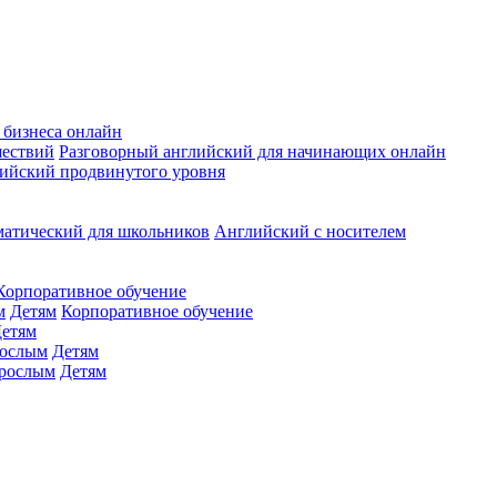
 бизнеса онлайн
шествий
Разговорный английский для начинающих онлайн
ийский продвинутого уровня
матический для школьников
Английский с носителем
Корпоративное обучение
м
Детям
Корпоративное обучение
етям
ослым
Детям
рослым
Детям