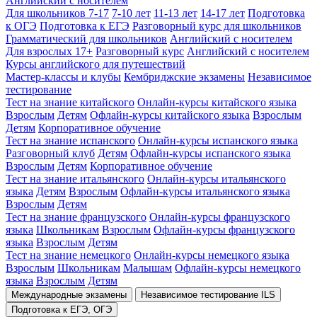
Английский с носителем
Для школьников 7-17
7-10 лет
11-13 лет
14-17 лет
Подготовка
к ОГЭ
Подготовка к ЕГЭ
Разговорный курс для школьников
Грамматический для школьников
Английский с носителем
Для взрослых 17+
Разговорный курс
Английский с носителем
Курсы английского для путешествий
Мастер-классы и клубы
Кембриджские экзамены
Независимое
тестирование
Тест на знание китайского
Онлайн-курсы китайского языка
Взрослым
Детям
Офлайн-курсы китайского языка
Взрослым
Детям
Корпоративное обучение
Тест на знание испанского
Онлайн-курсы испанского языка
Разговорный клуб
Детям
Офлайн-курсы испанского языка
Взрослым
Детям
Корпоративное обучение
Тест на знание итальянского
Онлайн-курсы итальянского
языка
Детям
Взрослым
Офлайн-курсы итальянского языка
Взрослым
Детям
Тест на знание французского
Онлайн-курсы французского
языка
Школьникам
Взрослым
Офлайн-курсы французского
языка
Взрослым
Детям
Тест на знание немецкого
Онлайн-курсы немецкого языка
Взрослым
Школьникам
Малышам
Офлайн-курсы немецкого
языка
Взрослым
Детям
Международные экзамены
Независимое тестирование ILS
Подготовка к ЕГЭ, ОГЭ