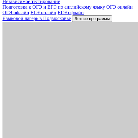
Независимое тестирование
Подготовка к ОГЭ и ЕГЭ по английскому языку
ОГЭ онлайн
ОГЭ офлайн
ЕГЭ онлайн
ЕГЭ офлайн
Языковой лагерь в Подмосковье
Летние программы