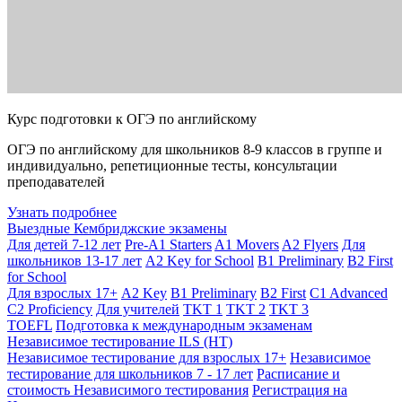
Курс подготовки к ОГЭ по английскому
ОГЭ по английскому для школьников 8-9 классов в группе и
индивидуально, репетиционные тесты, консультации
преподавателей
Узнать подробнее
Выездные Кембриджские экзамены
Для детей 7-12 лет
Pre-A1 Starters
A1 Movers
A2 Flyers
Для
школьников 13-17 лет
A2 Key for School
B1 Preliminary
B2 First
for School
Для взрослых 17+
A2 Key
B1 Preliminary
B2 First
C1 Advanced
C2 Proficiency
Для учителей
TKT 1
TKT 2
TKT 3
TOEFL
Подготовка к международным экзаменам
Независимое тестирование ILS (НТ)
Независимое тестирование для взрослых 17+
Независимое
тестирование для школьников 7 - 17 лет
Расписание и
стоимость Независимого тестирования
Регистрация на