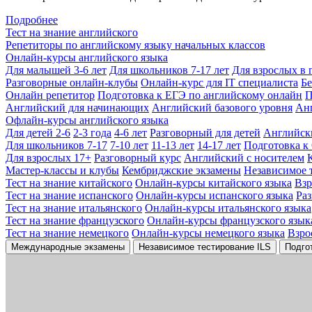
Подробнее
Тест на знание английского
Репетиторы по английскому языку начальных классов
Онлайн-курсы английского языка
Для малышей 3-6 лет
Для школьников 7-17 лет
Для взрослых в 
Разговорные онлайн-клубы
Онлайн-курс для IT специалиста
Бе
Онлайн репетитор
Подготовка к ЕГЭ по английскому онлайн
П
Английский для начинающих
Английский базового уровня
Ан
Офлайн-курсы английского языка
Для детей 2-6
2-3 года
4-6 лет
Разговорный для детей
Английск
Для школьников 7-17
7-10 лет
11-13 лет
14-17 лет
Подготовка к
Для взрослых 17+
Разговорный курс
Английский с носителем
Мастер-классы и клубы
Кембриджские экзамены
Независимое 
Тест на знание китайского
Онлайн-курсы китайского языка
Вз
Тест на знание испанского
Онлайн-курсы испанского языка
Ра
Тест на знание итальянского
Онлайн-курсы итальянского языка
Тест на знание французского
Онлайн-курсы французского язык
Тест на знание немецкого
Онлайн-курсы немецкого языка
Взро
Международные экзамены
Независимое тестирование ILS
Подго