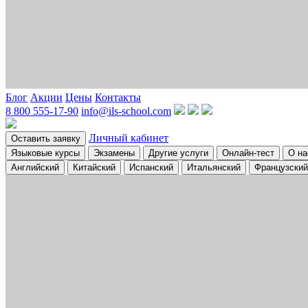
Блог
Акции
Цены
Контакты
8 800 555-17-90
info@ils-school.com
Личный кабинет
Оставить заявку
Языковые курсы
Экзамены
Другие услуги
Онлайн-тест
О на
Английский
Китайский
Испанский
Итальянский
Французский