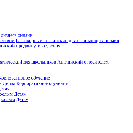
 бизнеса онлайн
шествий
Разговорный английский для начинающих онлайн
ийский продвинутого уровня
матический для школьников
Английский с носителем
Корпоративное обучение
м
Детям
Корпоративное обучение
етям
ослым
Детям
рослым
Детям