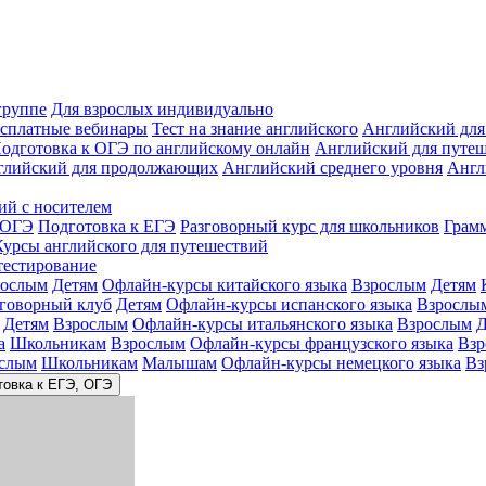
группе
Для взрослых индивидуально
сплатные вебинары
Тест на знание английского
Английский для
одготовка к ОГЭ по английскому онлайн
Английский для путе
глийский для продолжающих
Английский среднего уровня
Англ
ий с носителем
 ОГЭ
Подготовка к ЕГЭ
Разговорный курс для школьников
Грам
Курсы английского для путешествий
тестирование
рослым
Детям
Офлайн-курсы китайского языка
Взрослым
Детям
зговорный клуб
Детям
Офлайн-курсы испанского языка
Взрослы
Детям
Взрослым
Офлайн-курсы итальянского языка
Взрослым
Д
а
Школьникам
Взрослым
Офлайн-курсы французского языка
Взр
слым
Школьникам
Малышам
Офлайн-курсы немецкого языка
Вз
товка к ЕГЭ, ОГЭ