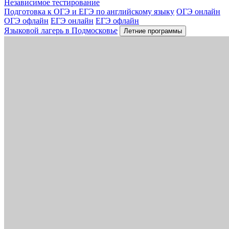
Независимое тестирование
Подготовка к ОГЭ и ЕГЭ по английскому языку
ОГЭ онлайн
ОГЭ офлайн
ЕГЭ онлайн
ЕГЭ офлайн
Языковой лагерь в Подмосковье
Летние программы