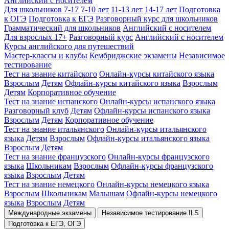
Английский с носителем
Для школьников 7-17
7-10 лет
11-13 лет
14-17 лет
Подготовка
к ОГЭ
Подготовка к ЕГЭ
Разговорный курс для школьников
Грамматический для школьников
Английский с носителем
Для взрослых 17+
Разговорный курс
Английский с носителем
Курсы английского для путешествий
Мастер-классы и клубы
Кембриджские экзамены
Независимое
тестирование
Тест на знание китайского
Онлайн-курсы китайского языка
Взрослым
Детям
Офлайн-курсы китайского языка
Взрослым
Детям
Корпоративное обучение
Тест на знание испанского
Онлайн-курсы испанского языка
Разговорный клуб
Детям
Офлайн-курсы испанского языка
Взрослым
Детям
Корпоративное обучение
Тест на знание итальянского
Онлайн-курсы итальянского
языка
Детям
Взрослым
Офлайн-курсы итальянского языка
Взрослым
Детям
Тест на знание французского
Онлайн-курсы французского
языка
Школьникам
Взрослым
Офлайн-курсы французского
языка
Взрослым
Детям
Тест на знание немецкого
Онлайн-курсы немецкого языка
Взрослым
Школьникам
Малышам
Офлайн-курсы немецкого
языка
Взрослым
Детям
Международные экзамены
Независимое тестирование ILS
Подготовка к ЕГЭ, ОГЭ