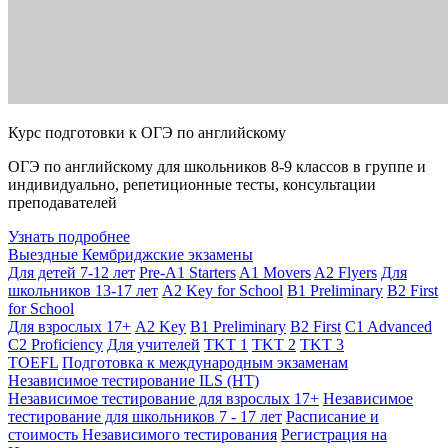
Курс подготовки к ОГЭ по английскому
ОГЭ по английскому для школьников 8-9 классов в группе и
индивидуально, репетиционные тесты, консультации
преподавателей
Узнать подробнее
Выездные Кембриджские экзамены
Для детей 7-12 лет
Pre-A1 Starters
A1 Movers
A2 Flyers
Для
школьников 13-17 лет
A2 Key for School
B1 Preliminary
B2 First
for School
Для взрослых 17+
A2 Key
B1 Preliminary
B2 First
C1 Advanced
C2 Proficiency
Для учителей
TKT 1
TKT 2
TKT 3
TOEFL
Подготовка к международным экзаменам
Независимое тестирование ILS (НТ)
Независимое тестирование для взрослых 17+
Независимое
тестирование для школьников 7 - 17 лет
Расписание и
стоимость Независимого тестирования
Регистрация на