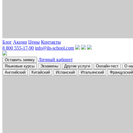
Блог
Акции
Цены
Контакты
8 800 555-17-90
info@ils-school.com
Личный кабинет
Оставить заявку
Языковые курсы
Экзамены
Другие услуги
Онлайн-тест
О на
Английский
Китайский
Испанский
Итальянский
Французский