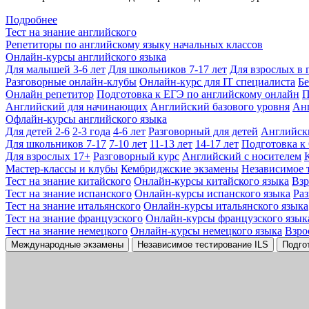
Подробнее
Тест на знание английского
Репетиторы по английскому языку начальных классов
Онлайн-курсы английского языка
Для малышей 3-6 лет
Для школьников 7-17 лет
Для взрослых в 
Разговорные онлайн-клубы
Онлайн-курс для IT специалиста
Бе
Онлайн репетитор
Подготовка к ЕГЭ по английскому онлайн
П
Английский для начинающих
Английский базового уровня
Ан
Офлайн-курсы английского языка
Для детей 2-6
2-3 года
4-6 лет
Разговорный для детей
Английск
Для школьников 7-17
7-10 лет
11-13 лет
14-17 лет
Подготовка к
Для взрослых 17+
Разговорный курс
Английский с носителем
Мастер-классы и клубы
Кембриджские экзамены
Независимое 
Тест на знание китайского
Онлайн-курсы китайского языка
Вз
Тест на знание испанского
Онлайн-курсы испанского языка
Ра
Тест на знание итальянского
Онлайн-курсы итальянского языка
Тест на знание французского
Онлайн-курсы французского язык
Тест на знание немецкого
Онлайн-курсы немецкого языка
Взро
Международные экзамены
Независимое тестирование ILS
Подго