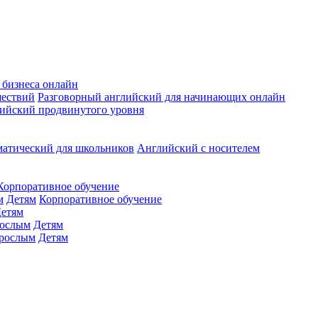
 бизнеса онлайн
шествий
Разговорный английский для начинающих онлайн
ийский продвинутого уровня
матический для школьников
Английский с носителем
Корпоративное обучение
м
Детям
Корпоративное обучение
етям
ослым
Детям
рослым
Детям