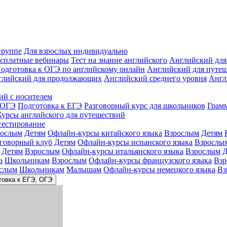
группе
Для взрослых индивидуально
сплатные вебинары
Тест на знание английского
Английский для
одготовка к ОГЭ по английскому онлайн
Английский для путе
глийский для продолжающих
Английский среднего уровня
Англ
ий с носителем
 ОГЭ
Подготовка к ЕГЭ
Разговорный курс для школьников
Грам
Курсы английского для путешествий
тестирование
рослым
Детям
Офлайн-курсы китайского языка
Взрослым
Детям
зговорный клуб
Детям
Офлайн-курсы испанского языка
Взрослы
Детям
Взрослым
Офлайн-курсы итальянского языка
Взрослым
Д
а
Школьникам
Взрослым
Офлайн-курсы французского языка
Взр
слым
Школьникам
Малышам
Офлайн-курсы немецкого языка
Вз
товка к ЕГЭ, ОГЭ