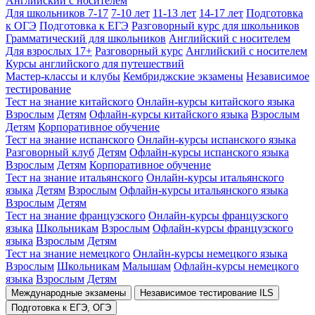
Английский с носителем
Для школьников 7-17
7-10 лет
11-13 лет
14-17 лет
Подготовка
к ОГЭ
Подготовка к ЕГЭ
Разговорный курс для школьников
Грамматический для школьников
Английский с носителем
Для взрослых 17+
Разговорный курс
Английский с носителем
Курсы английского для путешествий
Мастер-классы и клубы
Кембриджские экзамены
Независимое
тестирование
Тест на знание китайского
Онлайн-курсы китайского языка
Взрослым
Детям
Офлайн-курсы китайского языка
Взрослым
Детям
Корпоративное обучение
Тест на знание испанского
Онлайн-курсы испанского языка
Разговорный клуб
Детям
Офлайн-курсы испанского языка
Взрослым
Детям
Корпоративное обучение
Тест на знание итальянского
Онлайн-курсы итальянского
языка
Детям
Взрослым
Офлайн-курсы итальянского языка
Взрослым
Детям
Тест на знание французского
Онлайн-курсы французского
языка
Школьникам
Взрослым
Офлайн-курсы французского
языка
Взрослым
Детям
Тест на знание немецкого
Онлайн-курсы немецкого языка
Взрослым
Школьникам
Малышам
Офлайн-курсы немецкого
языка
Взрослым
Детям
Международные экзамены
Независимое тестирование ILS
Подготовка к ЕГЭ, ОГЭ