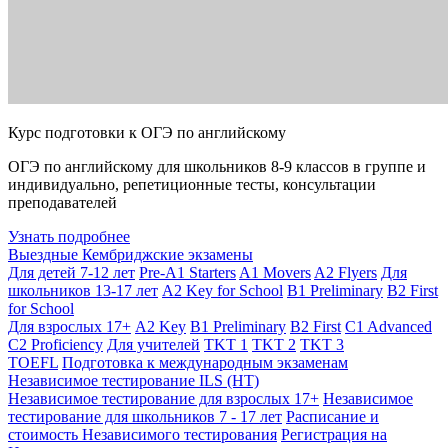
Курс подготовки к ОГЭ по английскому
ОГЭ по английскому для школьников 8-9 классов в группе и
индивидуально, репетиционные тесты, консультации
преподавателей
Узнать подробнее
Выездные Кембриджские экзамены
Для детей 7-12 лет
Pre-A1 Starters
A1 Movers
A2 Flyers
Для
школьников 13-17 лет
A2 Key for School
B1 Preliminary
B2 First
for School
Для взрослых 17+
A2 Key
B1 Preliminary
B2 First
C1 Advanced
C2 Proficiency
Для учителей
TKT 1
TKT 2
TKT 3
TOEFL
Подготовка к международным экзаменам
Независимое тестирование ILS (НТ)
Независимое тестирование для взрослых 17+
Независимое
тестирование для школьников 7 - 17 лет
Расписание и
стоимость Независимого тестирования
Регистрация на