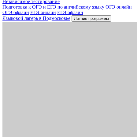
Независимое тестирование
Подготовка к ОГЭ и ЕГЭ по английскому языку
ОГЭ онлайн
ОГЭ офлайн
ЕГЭ онлайн
ЕГЭ офлайн
Языковой лагерь в Подмосковье
Летние программы