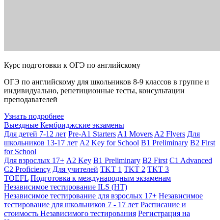
Курс подготовки к ОГЭ по английскому
ОГЭ по английскому для школьников 8-9 классов в группе и
индивидуально, репетиционные тесты, консультации
преподавателей
Узнать подробнее
Выездные Кембриджские экзамены
Для детей 7-12 лет
Pre-A1 Starters
A1 Movers
A2 Flyers
Для
школьников 13-17 лет
A2 Key for School
B1 Preliminary
B2 First
for School
Для взрослых 17+
A2 Key
B1 Preliminary
B2 First
C1 Advanced
C2 Proficiency
Для учителей
TKT 1
TKT 2
TKT 3
TOEFL
Подготовка к международным экзаменам
Независимое тестирование ILS (НТ)
Независимое тестирование для взрослых 17+
Независимое
тестирование для школьников 7 - 17 лет
Расписание и
стоимость Независимого тестирования
Регистрация на