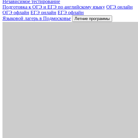
Независимое тестирование
Подготовка к ОГЭ и ЕГЭ по английскому языку
ОГЭ онлайн
ОГЭ офлайн
ЕГЭ онлайн
ЕГЭ офлайн
Языковой лагерь в Подмосковье
Летние программы