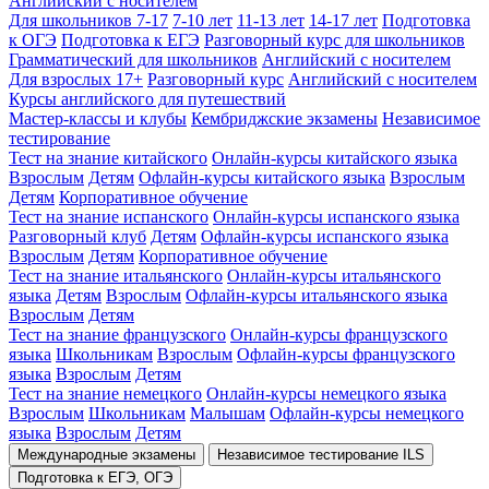
Английский с носителем
Для школьников 7-17
7-10 лет
11-13 лет
14-17 лет
Подготовка
к ОГЭ
Подготовка к ЕГЭ
Разговорный курс для школьников
Грамматический для школьников
Английский с носителем
Для взрослых 17+
Разговорный курс
Английский с носителем
Курсы английского для путешествий
Мастер-классы и клубы
Кембриджские экзамены
Независимое
тестирование
Тест на знание китайского
Онлайн-курсы китайского языка
Взрослым
Детям
Офлайн-курсы китайского языка
Взрослым
Детям
Корпоративное обучение
Тест на знание испанского
Онлайн-курсы испанского языка
Разговорный клуб
Детям
Офлайн-курсы испанского языка
Взрослым
Детям
Корпоративное обучение
Тест на знание итальянского
Онлайн-курсы итальянского
языка
Детям
Взрослым
Офлайн-курсы итальянского языка
Взрослым
Детям
Тест на знание французского
Онлайн-курсы французского
языка
Школьникам
Взрослым
Офлайн-курсы французского
языка
Взрослым
Детям
Тест на знание немецкого
Онлайн-курсы немецкого языка
Взрослым
Школьникам
Малышам
Офлайн-курсы немецкого
языка
Взрослым
Детям
Международные экзамены
Независимое тестирование ILS
Подготовка к ЕГЭ, ОГЭ