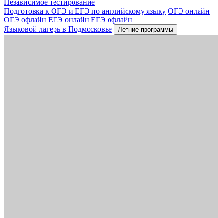
Независимое тестирование
Подготовка к ОГЭ и ЕГЭ по английскому языку
ОГЭ онлайн
ОГЭ офлайн
ЕГЭ онлайн
ЕГЭ офлайн
Языковой лагерь в Подмосковье
Летние программы