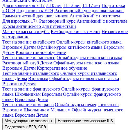
Английский с носителем
Для школьников 7-17
7-10 лет
11-13 лет
14-17 лет
Подготовка
к ОГЭ
Подготовка к ЕГЭ
Разговорный курс для школьников
Грамматический для школьников
Английский с носителем
Для взрослых 17+
Разговорный курс
Английский с носителем
Курсы английского для путешествий
Мастер-классы и клубы
Кембриджские экзамены
Независимое
тестирование
Тест на знание китайского
Онлайн-курсы китайского языка
Взрослым
Детям
Офлайн-курсы китайского языка
Взрослым
Детям
Корпоративное обучение
Тест на знание испанского
Онлайн-курсы испанского языка
Разговорный клуб
Детям
Офлайн-курсы испанского языка
Взрослым
Детям
Корпоративное обучение
Тест на знание итальянского
Онлайн-курсы итальянского
языка
Детям
Взрослым
Офлайн-курсы итальянского языка
Взрослым
Детям
Тест на знание французского
Онлайн-курсы французского
языка
Школьникам
Взрослым
Офлайн-курсы французского
языка
Взрослым
Детям
Тест на знание немецкого
Онлайн-курсы немецкого языка
Взрослым
Школьникам
Малышам
Офлайн-курсы немецкого
языка
Взрослым
Детям
Международные экзамены
Независимое тестирование ILS
Подготовка к ЕГЭ, ОГЭ