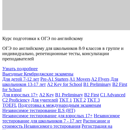
Курс подготовки к ОГЭ по английскому
ОГЭ по английскому для школьников 8-9 классов в группе и
индивидуально, репетиционные тесты, консультации
преподавателей
Узнать подробнее
Выездные Кембриджские экзамены
Для детей 7-12 лет
Pre-A1 Starters
A1 Movers
A2 Flyers
Для
школьников 13-17 лет
A2 Key for School
B1 Preliminary
B2 First
for School
Для взрослых 17+
A2 Key
B1 Preliminary
B2 First
C1 Advanced
C2 Proficiency
Для учителей
TKT 1
TKT 2
TKT 3
TOEFL
Подготовка к международным экзаменам
Независимое тестирование ILS (НТ)
Независимое тестирование для взрослых 17+
Независимое
тестирование для школьников 7 - 17 лет
Расписание и
стоимость Независимого тестирования
Регистрация на