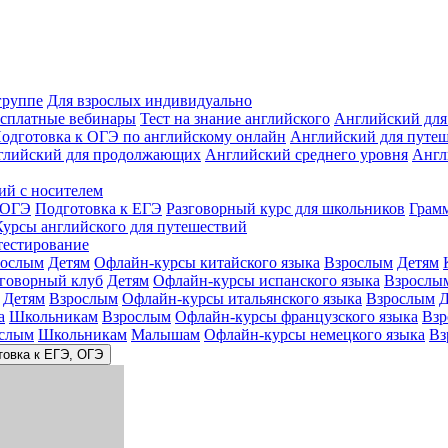
группе
Для взрослых индивидуально
сплатные вебинары
Тест на знание английского
Английский для
одготовка к ОГЭ по английскому онлайн
Английский для путе
глийский для продолжающих
Английский среднего уровня
Англ
ий с носителем
 ОГЭ
Подготовка к ЕГЭ
Разговорный курс для школьников
Грам
Курсы английского для путешествий
тестирование
рослым
Детям
Офлайн-курсы китайского языка
Взрослым
Детям
зговорный клуб
Детям
Офлайн-курсы испанского языка
Взрослы
Детям
Взрослым
Офлайн-курсы итальянского языка
Взрослым
Д
а
Школьникам
Взрослым
Офлайн-курсы французского языка
Взр
слым
Школьникам
Малышам
Офлайн-курсы немецкого языка
Вз
товка к ЕГЭ, ОГЭ