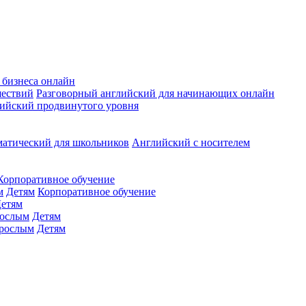
 бизнеса онлайн
шествий
Разговорный английский для начинающих онлайн
ийский продвинутого уровня
матический для школьников
Английский с носителем
Корпоративное обучение
м
Детям
Корпоративное обучение
етям
ослым
Детям
рослым
Детям