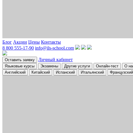
Блог
Акции
Цены
Контакты
8 800 555-17-90
info@ils-school.com
Личный кабинет
Оставить заявку
Языковые курсы
Экзамены
Другие услуги
Онлайн-тест
О на
Английский
Китайский
Испанский
Итальянский
Французский