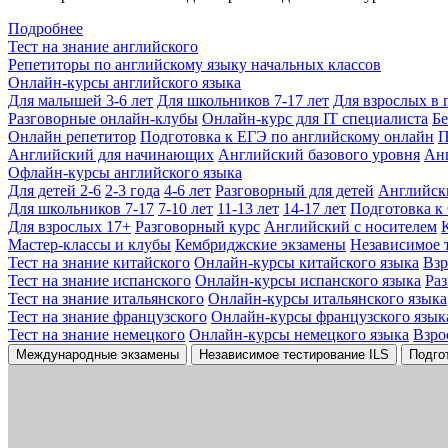
Подробнее
Тест на знание английского
Репетиторы по английскому языку начальных классов
Онлайн-курсы английского языка
Для малышей 3-6 лет
Для школьников 7-17 лет
Для взрослых в 
Разговорные онлайн-клубы
Онлайн-курс для IT специалиста
Бе
Онлайн репетитор
Подготовка к ЕГЭ по английскому онлайн
П
Английский для начинающих
Английский базового уровня
Ан
Офлайн-курсы английского языка
Для детей 2-6
2-3 года
4-6 лет
Разговорный для детей
Английск
Для школьников 7-17
7-10 лет
11-13 лет
14-17 лет
Подготовка к
Для взрослых 17+
Разговорный курс
Английский с носителем
Мастер-классы и клубы
Кембриджские экзамены
Независимое 
Тест на знание китайского
Онлайн-курсы китайского языка
Вз
Тест на знание испанского
Онлайн-курсы испанского языка
Ра
Тест на знание итальянского
Онлайн-курсы итальянского языка
Тест на знание французского
Онлайн-курсы французского язык
Тест на знание немецкого
Онлайн-курсы немецкого языка
Взро
Международные экзамены
Независимое тестирование ILS
Подго