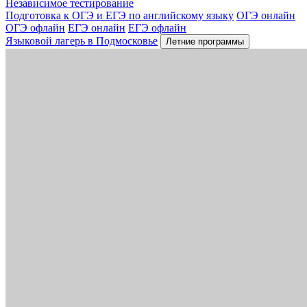
Независимое тестирование
Подготовка к ОГЭ и ЕГЭ по английскому языку
ОГЭ онлайн
ОГЭ офлайн
ЕГЭ онлайн
ЕГЭ офлайн
Языковой лагерь в Подмосковье
Летние программы