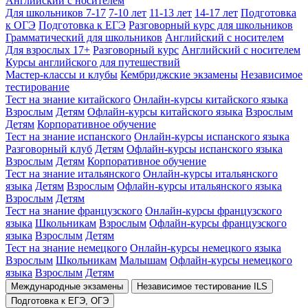
Английский с носителем
Для школьников 7-17
7-10 лет
11-13 лет
14-17 лет
Подготовка
к ОГЭ
Подготовка к ЕГЭ
Разговорный курс для школьников
Грамматический для школьников
Английский с носителем
Для взрослых 17+
Разговорный курс
Английский с носителем
Курсы английского для путешествий
Мастер-классы и клубы
Кембриджские экзамены
Независимое
тестирование
Тест на знание китайского
Онлайн-курсы китайского языка
Взрослым
Детям
Офлайн-курсы китайского языка
Взрослым
Детям
Корпоративное обучение
Тест на знание испанского
Онлайн-курсы испанского языка
Разговорный клуб
Детям
Офлайн-курсы испанского языка
Взрослым
Детям
Корпоративное обучение
Тест на знание итальянского
Онлайн-курсы итальянского
языка
Детям
Взрослым
Офлайн-курсы итальянского языка
Взрослым
Детям
Тест на знание французского
Онлайн-курсы французского
языка
Школьникам
Взрослым
Офлайн-курсы французского
языка
Взрослым
Детям
Тест на знание немецкого
Онлайн-курсы немецкого языка
Взрослым
Школьникам
Малышам
Офлайн-курсы немецкого
языка
Взрослым
Детям
Международные экзамены
Независимое тестирование ILS
Подготовка к ЕГЭ, ОГЭ