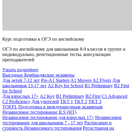
Курс подготовки к ОГЭ по английскому
ОГЭ по английскому для школьников 8-9 классов в группе и
индивидуально, репетиционные тесты, консультации
преподавателей
Узнать подробнее
Выездные Кембриджские экзамены
Для детей 7-12 лет
Pre-A1 Starters
A1 Movers
A2 Flyers
Для
школьников 13-17 лет
A2 Key for School
B1 Preliminary
B2 First
for School
Для взрослых 17+
A2 Key
B1 Preliminary
B2 First
C1 Advanced
C2 Proficiency
Для учителей
TKT 1
TKT 2
TKT 3
TOEFL
Подготовка к международным экзаменам
Независимое тестирование ILS (НТ)
Независимое тестирование для взрослых 17+
Независимое
тестирование для школьников 7 - 17 лет
Расписание и
стоимость Независимого тестирования
Регистрация на