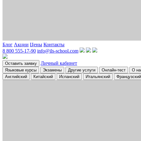
Блог
Акции
Цены
Контакты
8 800 555-17-90
info@ils-school.com
Личный кабинет
Оставить заявку
Языковые курсы
Экзамены
Другие услуги
Онлайн-тест
О на
Английский
Китайский
Испанский
Итальянский
Французский