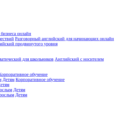
 бизнеса онлайн
шествий
Разговорный английский для начинающих онлайн
ийский продвинутого уровня
матический для школьников
Английский с носителем
Корпоративное обучение
м
Детям
Корпоративное обучение
етям
ослым
Детям
рослым
Детям