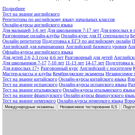
Подробнее
Тест на знание английского
Репетиторы по английскому языку начальных классов
Онлайн-курсы английского языка
Для малышей 3-6 лет
Для школьников 7-17 лет
Для взрослых в 
Разговорные онлайн-клубы
Онлайн-курс для IT специалиста
Бе
Онлайн репетитор
Подготовка к ЕГЭ по английскому онлайн
П
Английский для начинающих
Английский базового уровня
Ан
Офлайн-курсы английского языка
Для детей 2-6
2-3 года
4-6 лет
Разговорный для детей
Английск
Для школьников 7-17
7-10 лет
11-13 лет
14-17 лет
Подготовка к
Для взрослых 17+
Разговорный курс
Английский с носителем
Мастер-классы и клубы
Кембриджские экзамены
Независимое 
Тест на знание китайского
Онлайн-курсы китайского языка
Вз
Тест на знание испанского
Онлайн-курсы испанского языка
Ра
Тест на знание итальянского
Онлайн-курсы итальянского языка
Тест на знание французского
Онлайн-курсы французского язык
Тест на знание немецкого
Онлайн-курсы немецкого языка
Взро
Международные экзамены
Независимое тестирование ILS
Подго