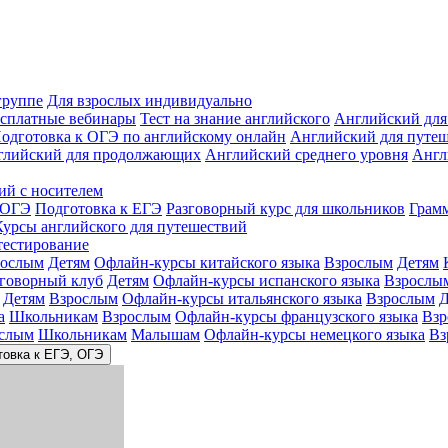
группе
Для взрослых индивидуально
сплатные вебинары
Тест на знание английского
Английский для
одготовка к ОГЭ по английскому онлайн
Английский для путе
глийский для продолжающих
Английский среднего уровня
Англ
ий с носителем
 ОГЭ
Подготовка к ЕГЭ
Разговорный курс для школьников
Грам
Курсы английского для путешествий
тестирование
рослым
Детям
Офлайн-курсы китайского языка
Взрослым
Детям
зговорный клуб
Детям
Офлайн-курсы испанского языка
Взрослы
Детям
Взрослым
Офлайн-курсы итальянского языка
Взрослым
Д
а
Школьникам
Взрослым
Офлайн-курсы французского языка
Взр
слым
Школьникам
Малышам
Офлайн-курсы немецкого языка
Вз
товка к ЕГЭ, ОГЭ