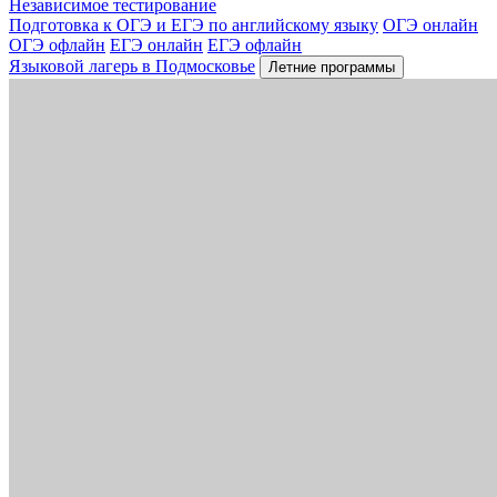
Независимое тестирование
Подготовка к ОГЭ и ЕГЭ по английскому языку
ОГЭ онлайн
ОГЭ офлайн
ЕГЭ онлайн
ЕГЭ офлайн
Языковой лагерь в Подмосковье
Летние программы