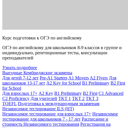
Курс подготовки к ОГЭ по английскому
ОГЭ по английскому для школьников 8-9 классов в группе и
индивидуально, репетиционные тесты, консультации
преподавателей
Узнать подробнее
Выездные Кембриджские экзамены
Для детей 7-12 лет
Pre-A1 Starters
A1 Movers
A2 Flyers
Для
школьников 13-17 лет
A2 Key for School
B1 Preliminary
B2 First
for School
Для взрослых 17+
A2 Key
B1 Preliminary
B2 First
C1 Advanced
C2 Proficiency
Для учителей
TKT 1
TKT 2
TKT 3
TOEFL
Подготовка к международным экзаменам
Независимое тестирование ILS (НТ)
Независимое тестирование для взрослых 17+
Независимое
тестирование для школьников 7 - 17 лет
Расписание и
стоимость Независимого тестирования
Регистрация на