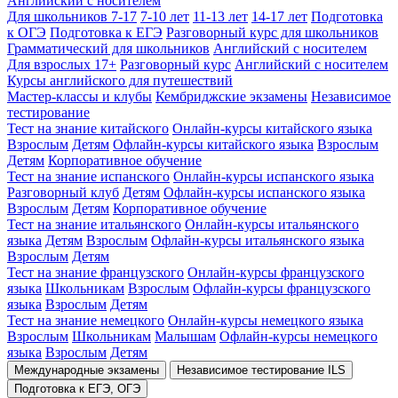
Английский с носителем
Для школьников 7-17
7-10 лет
11-13 лет
14-17 лет
Подготовка
к ОГЭ
Подготовка к ЕГЭ
Разговорный курс для школьников
Грамматический для школьников
Английский с носителем
Для взрослых 17+
Разговорный курс
Английский с носителем
Курсы английского для путешествий
Мастер-классы и клубы
Кембриджские экзамены
Независимое
тестирование
Тест на знание китайского
Онлайн-курсы китайского языка
Взрослым
Детям
Офлайн-курсы китайского языка
Взрослым
Детям
Корпоративное обучение
Тест на знание испанского
Онлайн-курсы испанского языка
Разговорный клуб
Детям
Офлайн-курсы испанского языка
Взрослым
Детям
Корпоративное обучение
Тест на знание итальянского
Онлайн-курсы итальянского
языка
Детям
Взрослым
Офлайн-курсы итальянского языка
Взрослым
Детям
Тест на знание французского
Онлайн-курсы французского
языка
Школьникам
Взрослым
Офлайн-курсы французского
языка
Взрослым
Детям
Тест на знание немецкого
Онлайн-курсы немецкого языка
Взрослым
Школьникам
Малышам
Офлайн-курсы немецкого
языка
Взрослым
Детям
Международные экзамены
Независимое тестирование ILS
Подготовка к ЕГЭ, ОГЭ